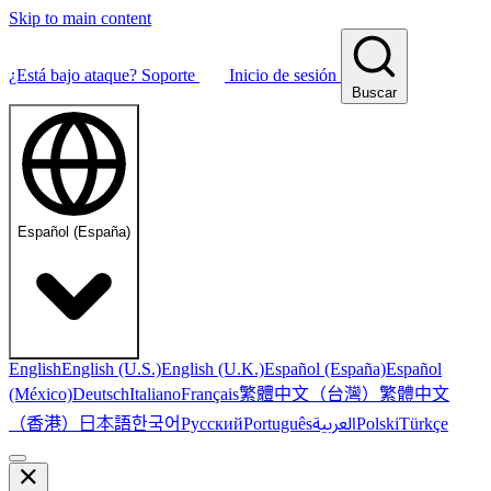
Skip to main content
¿Está bajo ataque?
Soporte
Inicio de sesión
Buscar
Español (España)
English
English (U.S.)
English (U.K.)
Español (España)
Español
繁體中文（台灣）
繁體中文
(México)
Deutsch
Italiano
Français
（香港）
한국어
日本語
العربية
Русский
Português
Polski
Türkçe