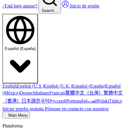
¿Está bajo ataque?
Inicio de sesión
Search…
Español (España)
English
English (U.S.)
English (U.K.)
Español (España)
Español
繁體中文（台灣）
繁體中文
(México)
Deutsch
Italiano
Français
（香港）
한국어
日本語
العربية
Русский
Português
Polski
Türkçe
Iniciar prueba gratuita
Póngase en contacto con nosotros
Main Menu
Plataforma