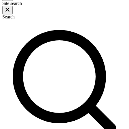
Site search
Search