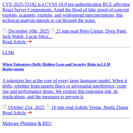
CVE-2025-55182 is a CVSS 10.0 pre-authentication RCE affecting
React Server Components. Amid the flood of fake proof-of-concept
exploits, scanners, exploits, and widespread misconceptions, this
technical analysis intends to cut through the noise.
December 10th, 2025
21 min read
Peter Girnus, Deep Patel,
Jack Walsh, Lucas Silva…
Read Article
LLMs
When Tokenizers Drift: Hidden Costs and Security Risks in LLM
Deployments
A tokenizer lies at the core of every large language model. When it
drifts, whether from unseen flaws or adversarial interference, costs
rise and performance drops. We explore this emerging risk, its
implications, and the measures to prevent it.
October 21st, 2025
16 min read
Ashish Verma, Jingfu Zhang
Read Article
Malware
Phishing & BEC