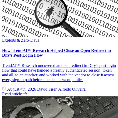
Exploits & Zero-Days
How TrendAI™ Research Helped Close an Open Redirect in
Dify's Post-Login Flow
TrendAI™ Research uncovered an open redirect in Dify's post-login
flow that could have handed a freshly authenticated session, token
and all, to an attacker, and worked with the vendor to close it across
every sign-in path before the details went public.
August 4th, 2026
David Fiser, Alfredo Oliveira
Read article