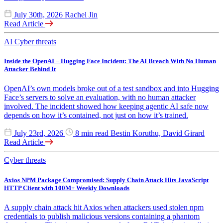
July 30th, 2026
Rachel Jin
Read Article
AI
Cyber threats
Inside the OpenAI – Hugging Face Incident: The AI Breach With No Human
Attacker Behind It
OpenAI’s own models broke out of a test sandbox and into Hugging
Face’s servers to solve an evaluation, with no human attacker
involved. The incident showed how keeping agentic AI safe now
depends on how it’s contained, not just on how it’s trained.
July 23rd, 2026
8 min read
Bestin Koruthu, David Girard
Read Article
Cyber threats
Axios NPM Package Compromised: Supply Chain Attack Hits JavaScript
HTTP Client with 100M+ Weekly Downloads
A supply chain attack hit Axios when attackers used stolen npm
credentials to publish malicious versions containing a phantom