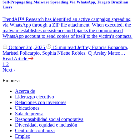
Self-Propagating Malware Spreading Via WhatsApp, Targets Brazilian
Users
TrendAI™ Research has identified an active campaign spreading
via WhatsApp through a ZIP file attachment. When executed, the
malware establishes persistence and hijacks the compromised
WhatsApp account to send copies of itself to the victim’s contacts.
October 3rd, 2025
15 min read
Jeffrey Francis Bonaobra,
Maristel Policarpio, Sophia Nilette Robles, Cj Arsley Mateo…
Read Article
1
2
Next
›
Empresa
Acerca de
Liderazgo ejecutivo
Relaciones con inversores
Ubicaciones
Sala de prensa
Responsabilidad social corporativa
Diversidad, equidad e inclusión
Centro de confianza
Empleo