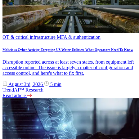
OT & critical infrastructure
MFA & authentication
Malicious Cyber Activity Targeting US Water Utilities: What Operators Need To Know
Disruption reported across at least seven states, from equipment left
accessible online. The issue is largely a matter of configuration and
access control, and here's what to fix first.
August 3rd, 2026
5 min
TrendAI™ Research
Read article