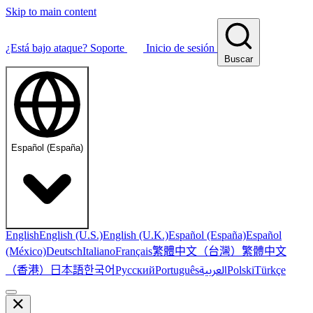
Skip to main content
¿Está bajo ataque?
Soporte
Inicio de sesión
Buscar
Español (España)
English
English (U.S.)
English (U.K.)
Español (España)
Español
繁體中文（台灣）
繁體中文
(México)
Deutsch
Italiano
Français
（香港）
한국어
日本語
العربية
Русский
Português
Polski
Türkçe