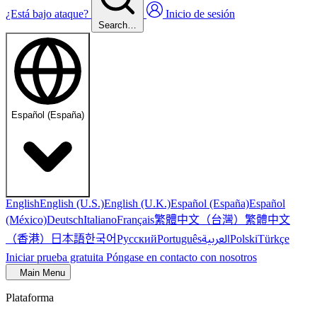
¿Está bajo ataque?
Inicio de sesión
Search…
Español (España)
English
English (U.S.)
English (U.K.)
Español (España)
Español
繁體中文（台灣）
繁體中文
(México)
Deutsch
Italiano
Français
（香港）
한국어
日本語
العربية
Русский
Português
Polski
Türkçe
Iniciar prueba gratuita
Póngase en contacto con nosotros
Main Menu
Plataforma