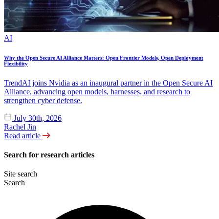
AI
Why the Open Secure AI Alliance Matters: Open Frontier Models, Open Deployment
Flexibility
TrendAI joins Nvidia as an inaugural partner in the Open Secure AI
Alliance, advancing open models, harnesses, and research to
strengthen cyber defense.
July 30th, 2026
Rachel Jin
Read article
Search for research articles
Site search
Search