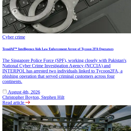
Cyber crime
TrendAI™ Intelligence Aids Law Enforcement Arrest of Tycoon 2FA Operators
The Singapore Police Force (SPF), working closely with Pakistan's
National Cyber Crime Investigation Agency (NCCIA) and
INTERPOL has arrested two individuals linked to Tycoon2FA, a
phishing operation that served criminal customers across four
continents.
August 4th, 2026
Christopher Boyton, Stephen Hilt
Read article