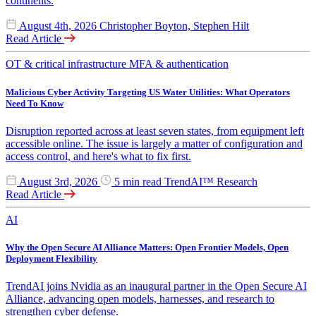
continents.
August 4th, 2026
Christopher Boyton, Stephen Hilt
Read Article
OT & critical infrastructure
MFA & authentication
Malicious Cyber Activity Targeting US Water Utilities: What Operators
Need To Know
Disruption reported across at least seven states, from equipment left
accessible online. The issue is largely a matter of configuration and
access control, and here's what to fix first.
August 3rd, 2026
5 min read
TrendAI™ Research
Read Article
AI
Why the Open Secure AI Alliance Matters: Open Frontier Models, Open
Deployment Flexibility
TrendAI joins Nvidia as an inaugural partner in the Open Secure AI
Alliance, advancing open models, harnesses, and research to
strengthen cyber defense.