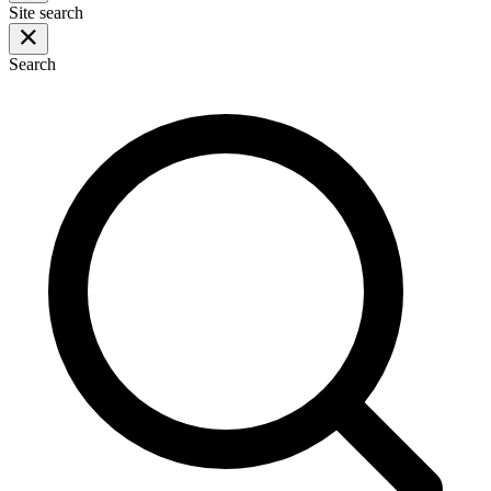
Site search
Search