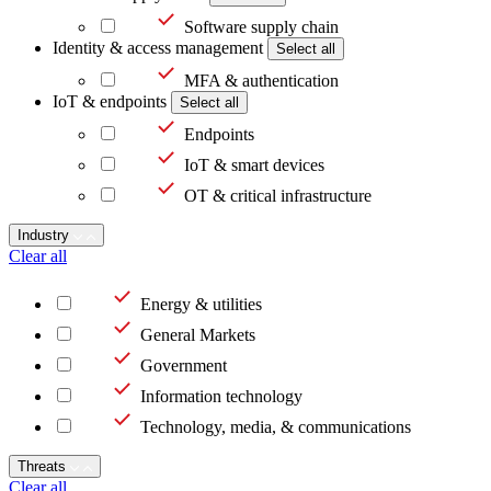
Software supply chain
Identity & access management
Select all
MFA & authentication
IoT & endpoints
Select all
Endpoints
IoT & smart devices
OT & critical infrastructure
Industry
Clear all
Energy & utilities
General Markets
Government
Information technology
Technology, media, & communications
Threats
Clear all