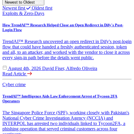
Newest to Oldest
Newest first
Oldest first
Exploits & Zero-Days
How TrendAI™ Research Helped Close an Open Redirect in Dify's Post-
Login Flow
TrendAI™ Research uncovered an open redirect in Dify's post-login
flow that could have handed a freshly authenticated session, token
and all, to an attacker, and worked with the vendor to close it across
every sign-in path before the details went public.
August 4th, 2026
David Fiser, Alfredo Oliveira
Read Article
Cyber crime
TrendAI™ Intelligence Aids Law Enforcement Arrest of Tycoon 2FA
Operators
The Singapore Police Force (SPF), working closely with Pakistan's
National Cyber Crime Investigation Agency (NCCIA) and
INTERPOL has arrested two individuals linked to Tycoon2FA, a
phishing operation that served criminal customers across four