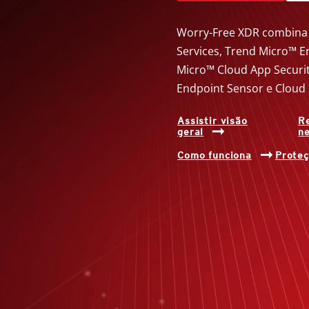
Worry-Free XDR combina
Services, Trend Micro™ E
Micro™ Cloud App Securi
Endpoint Sensor e Cloud
Assistir visão
R
geral
n
Como funciona
Prote