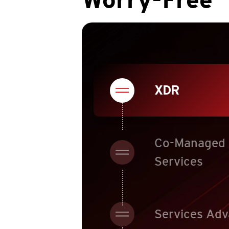
XDR
Co-Managed
Services
Services Ad