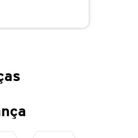
ças
ança