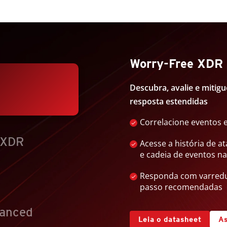
Worry-Free XDR
Descubra, avalie e miti
resposta estendidas
Correlacione eventos e
 XDR
Acesse a história de a
e cadeia de eventos n
Responda com varredu
passo recomendadas
vanced
Leia o datasheet
As