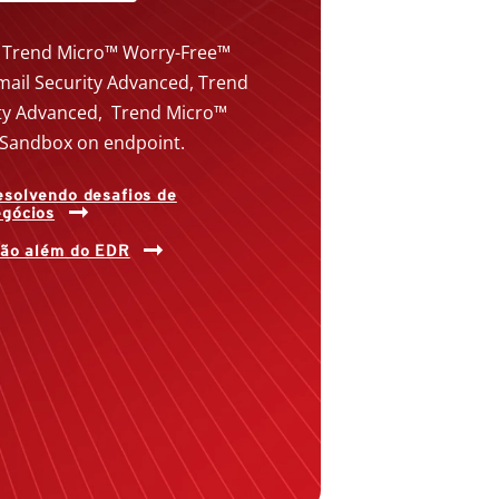
 Trend Micro™ Worry-Free™
mail Security Advanced, Trend
ty Advanced, Trend Micro™
 Sandbox on endpoint.
esolvendo desafios de
egócios
ção além do EDR