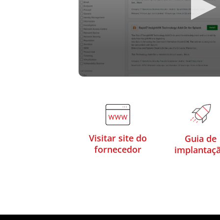
Visitar site do
Guia de
fornecedor
implantaç