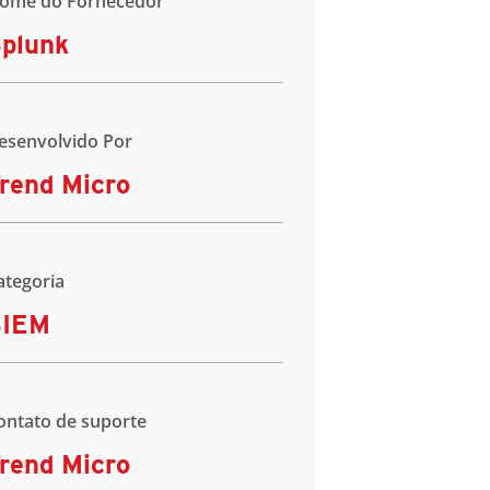
ome do Fornecedor
plunk
esenvolvido Por
rend Micro
ategoria
SIEM
ontato de suporte
rend Micro