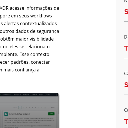
N
 XDR acesse informações de
S
orpore em seus workflows
 os alertas contextualizados
 outros dados de segurança
D
 obtêm maior visibilidade
omo eles se relacionam
T
mbiente. Esse contexto
ecer padrões, conectar
m mais confiança a
C
C
T