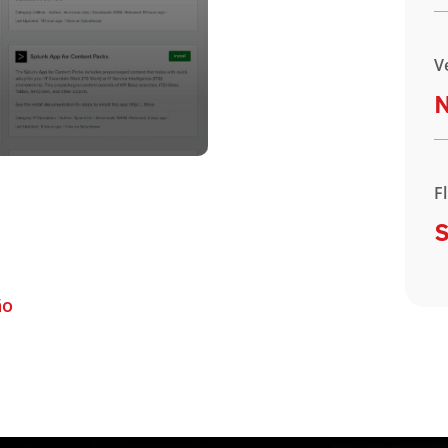
V
F
S
ão