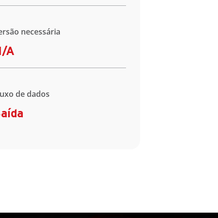
ersão necessária
N/A
luxo de dados
aída