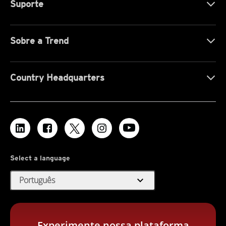
Suporte
Sobre a Trend
Country Headquarters
Select a language
expand_more
Português
Experimente nossa plataforma