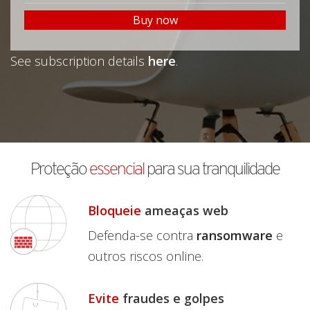
Buy now
See subscription details
here
.
Proteção
essencial
para sua tranquilidade
Bloqueie
ameaças web
Defenda-se contra
ransomware
e
outros riscos online.
Evite
fraudes e golpes