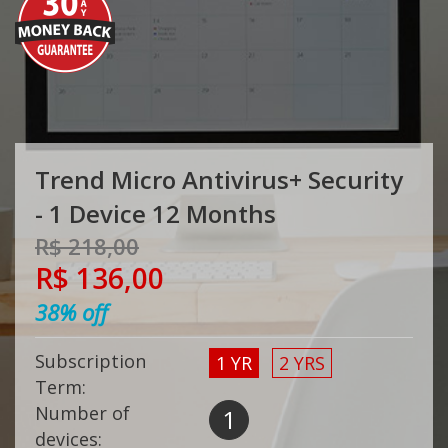
Trend Micro Antivirus+ Security
- 1 Device 12 Months
R$ 218,00
R$ 136,00
38%
off
Subscription
1 YR
2 YRS
Term:
Number of
1
devices: