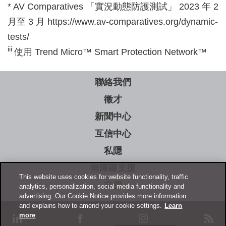
* AV Comparatives 「實況動態防護測試」 2023 年 2
月至 3 月 https://www.av-comparatives.org/dynamic-
tests/
iii
使用 Trend Micro™ Smart Protection Network™
聯絡我們
徵才
新聞中心
互信中心
私隱
無障礙支援
This website uses cookies for website functionality, traffic
支援
analytics, personalization, social media functionality and
advertising. Our Cookie Notice provides more information
and explains how to amend your cookie settings.
Learn
more
linkedin
facebook
instagram
rss