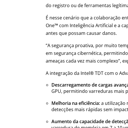
do registro ou de ferramentas legítim
É nesse cenário que a colaboração en
One™ com Inteligência Artificial e a
antes que possam causar danos.
“A segurança proativa, por muito temp
em segurança cibernética, permitind
ameaças cada vez mais complexo”, expl
A integração da Intel® TDT com o Adv
Descarregamento de cargas avanç
GPU, permitindo varreduras mais p
Melhoria na eficiência:
a utilização
detecções mais rápidas sem impacto
Aumento da capacidade de detecçã
varredura de memória em 7 a 10 vez