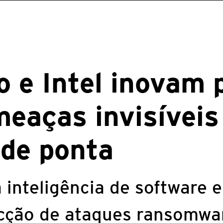
o e Intel inovam 
meaças invisívei
 de ponta
 inteligência de software 
ecção de ataques ransomwa