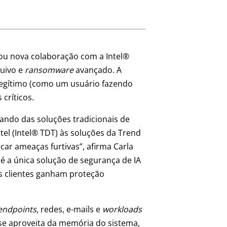
iou nova colaboração com a Intel®
quivo e
ransomware
avançado. A
 legítimo (como um usuário fazendo
críticos.
ndo das soluções tradicionais de
el (Intel® TDT) às soluções da Trend
ar ameaças furtivas”, afirma Carla
 é a única solução de segurança de IA
s clientes ganham proteção
endpoints
, redes, e-mails e
workloads
se aproveita da memória do sistema,