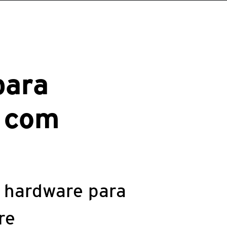
para
s com
e hardware para
re