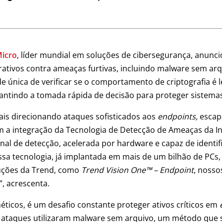
Micro
, líder mundial em soluções de cibersegurança, anunc
rativos contra ameaças furtivas, incluindo malware sem ar
de única de verificar se o comportamento de criptografia é
antindo a tomada rápida de decisão para proteger sistemas 
ais direcionando ataques sofisticados aos
endpoints,
escapa
a integração da Tecnologia de Detecção de Ameaças da Int
l de detecção, acelerada por hardware e capaz de identific
Essa tecnologia, já implantada em mais de um bilhão de PCs,
luções da Trend, como
Trend Vision One™ – Endpoint
, nosso
, acrescenta.
éticos, é um desafio constante proteger ativos críticos em
 ataques utilizaram malware sem arquivo, um método que 