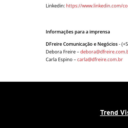
Linkedin:
https://www.linkedin.com/c
Informações para a imprensa
DFreire Comunicação e Negócios
- (+
Debora Freire –
debora@dfreire.com.
Carla Espino –
carla@dfreire.com.br
Trend V