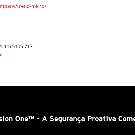
ompany/trend-micro/
55 11) 5105-7171
br
ision One™
– A Segurança Proativa Come