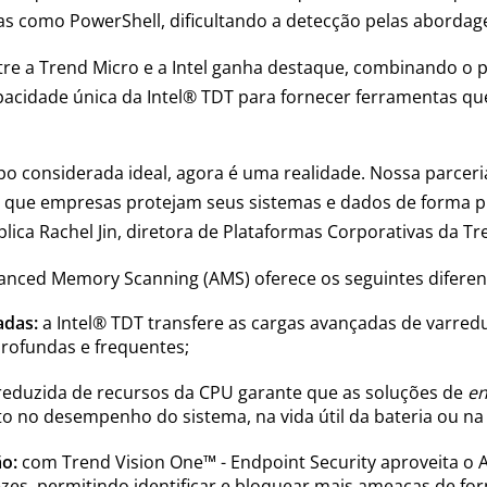
as como PowerShell, dificultando a detecção pelas abordage
tre a Trend Micro e a Intel ganha destaque, combinando o 
 capacidade única da Intel® TDT para fornecer ferramentas 
o considerada ideal, agora é uma realidade. Nossa parceria
o que empresas protejam seus sistemas e dados de forma p
ica Rachel Jin, diretora de Plataformas Corporativas da Tr
anced Memory Scanning (AMS) oferece os seguintes diferenc
adas:
a Intel® TDT transfere as cargas avançadas de varre
rofundas e frequentes;
 reduzida de recursos da CPU garante que as soluções de
en
 no desempenho do sistema, na vida útil da bateria ou na 
o:
com Trend Vision One™ - Endpoint Security aproveita o
es, permitindo identificar e bloquear mais ameaças de for