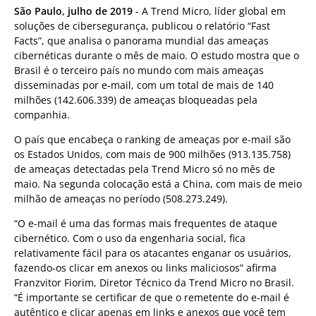
São Paulo, julho de 2019
- A Trend Micro, líder global em
soluções de cibersegurança, publicou o relatório “Fast
Facts”, que analisa o panorama mundial das ameaças
cibernéticas durante o mês de maio. O estudo mostra que o
Brasil é o terceiro país no mundo com mais ameaças
disseminadas por e-mail, com um total de mais de 140
milhões (142.606.339) de ameaças bloqueadas pela
companhia.
O país que encabeça o ranking de ameaças por e-mail são
os Estados Unidos, com mais de 900 milhões (913.135.758)
de ameaças detectadas pela Trend Micro só no mês de
maio. Na segunda colocação está a China, com mais de meio
milhão de ameaças no período (508.273.249).
“O e-mail é uma das formas mais frequentes de ataque
cibernético. Com o uso da engenharia social, fica
relativamente fácil para os atacantes enganar os usuários,
fazendo-os clicar em anexos ou links maliciosos” afirma
Franzvitor Fiorim, Diretor Técnico da Trend Micro no Brasil.
“É importante se certificar de que o remetente do e-mail é
autêntico e clicar apenas em links e anexos que você tem