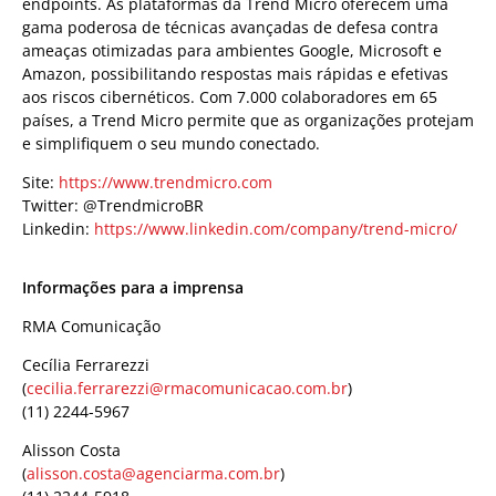
endpoints. As plataformas da Trend Micro oferecem uma
gama poderosa de técnicas avançadas de defesa contra
ameaças otimizadas para ambientes Google, Microsoft e
Amazon, possibilitando respostas mais rápidas e efetivas
aos riscos cibernéticos. Com 7.000 colaboradores em 65
países, a Trend Micro permite que as organizações protejam
e simplifiquem o seu mundo conectado.
Site:
https://www.trendmicro.com
Twitter: @TrendmicroBR
Linkedin:
https://www.linkedin.com/company/trend-micro/
Informações para a imprensa
RMA Comunicação
Cecília Ferrarezzi
(
cecilia.ferrarezzi@rmacomunicacao.com.br
)
(11) 2244-5967
Alisson Costa
(
alisson.costa@agenciarma.com.br
)