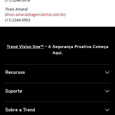
(11) 2244-5918
Thais Amaral
(
thais.amaral@agenciarma.com.br
)
(11) 2244-5953
Trend Vision One™
– A Segurança Proativa Começa
Aqui.
Recursos
Suporte
Sobre a Trend