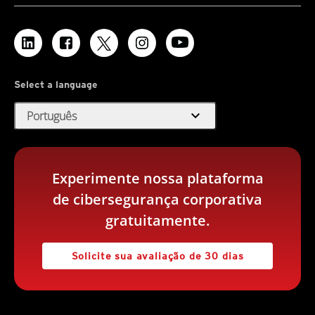
Select a language
expand_more
Português
Experimente nossa plataforma
de cibersegurança corporativa
gratuitamente.
Solicite sua avaliação de 30 dias