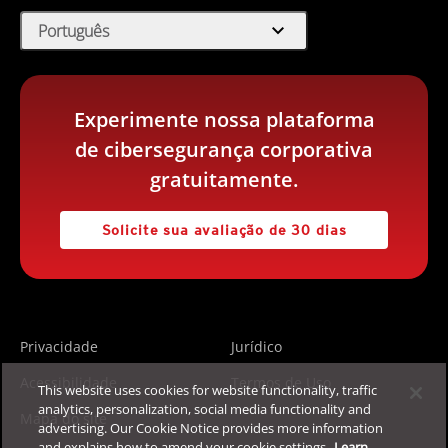
expand_more
Português
Experimente nossa plataforma
de cibersegurança corporativa
gratuitamente.
Solicite sua avaliação de 30 dias
Privacidade
Jurídico
Acessibilidade
Termos de Uso
This website uses cookies for website functionality, traffic
analytics, personalization, social media functionality and
Mapa do site
advertising. Our Cookie Notice provides more information
and explains how to amend your cookie settings.
Learn