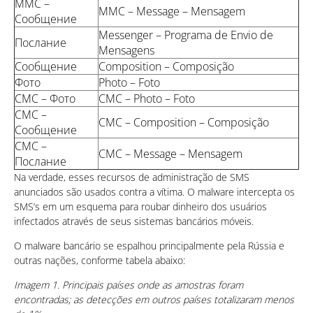
ММС –
MMC – Message – Mensagem
Сообщениe
Messenger – Programa de Envio de
Посланиe
Mensagens
Соoбщение
Composition – Composição
Фoтo
Photo – Foto
CМC – Фотo
CМC – Photo – Foto
СMС –
СMС – Composition – Composição
Соoбщение
СMC –
СMC – Message – Mensagem
Послание
Na verdade, esses recursos de administração de SMS
anunciados são usados contra a vítima. O malware intercepta os
SMS’s em um esquema para roubar dinheiro dos usuários
infectados através de seus sistemas bancários móveis.
O malware bancário se espalhou principalmente pela Rússia e
outras nações, conforme tabela abaixo:
Imagem 1. Principais países onde as amostras foram
encontradas; as detecções em outros países totalizaram menos