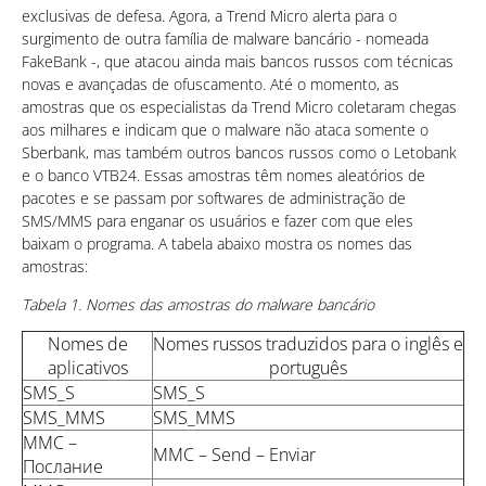
exclusivas de defesa. Agora, a Trend Micro alerta para o
surgimento de outra família de malware bancário - nomeada
FakeBank -, que atacou ainda mais bancos russos com técnicas
novas e avançadas de ofuscamento. Até o momento, as
amostras que os especialistas da Trend Micro coletaram chegas
aos milhares e indicam que o malware não ataca somente o
Sberbank, mas também outros bancos russos como o Letobank
e o banco VTB24. Essas amostras têm nomes aleatórios de
pacotes e se passam por softwares de administração de
SMS/MMS para enganar os usuários e fazer com que eles
baixam o programa. A tabela abaixo mostra os nomes das
amostras:
Tabela 1. Nomes das amostras do malware bancário
Nomes de
Nomes russos traduzidos para o inglês e
aplicativos
português
SMS_S
SMS_S
SMS_MMS
SMS_MMS
ММС –
ММС – Send – Enviar
Пoсланиe