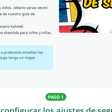
 niños. ¡Véanlo varias veces!
a de nuestra guía de
onario Kahoot!.
ea divertida para niños y niñas.
o profesores enseñen los
dizaje tenga un mayor
PASO 1
onfigurar los ajustes de seg