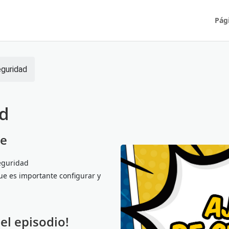
Pági
eguridad
ad
je
seguridad
ue es importante configurar y
el episodio!