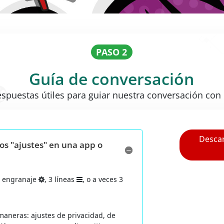
PASO 2
Guía de conversación
espuestas útiles para guiar nuestra conversación con 
Open On A New Tab
Descar
os "ajustes" en una app o
e engranaje
, 3 líneas
, o a veces 3
aneras: ajustes de privacidad, de