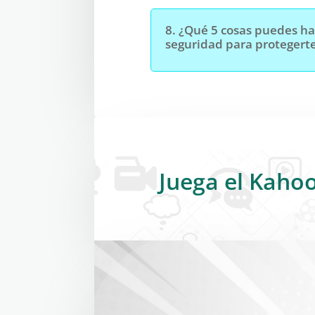
8.
¿Qué 5 cosas puedes hac
seguridad para protegerte
Juega el Kahoo