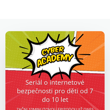
Seriál o internetové
bezpečnosti pro děti od 7
do 10 let
ZAČNI 10MINUTOVOU EPIZODOU JIŽ DNES