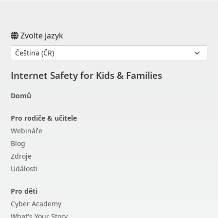
Open On A New Tab
Open On A New Tab
Open On A New Tab
Open On A New Tab
Zvolte jazyk
Internet Safety for Kids & Families
Domů
Pro rodiče & učitele
Webináře
Blog
Zdroje
Události
Pro děti
Cyber Academy
What's Your Story