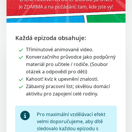
Je ZDARMA a na požádání; tam, kde jste vy!
Každá epizoda obsahuje:
Tříminutové animované video.
Konverzačního průvodce jako podpůrný
materiál pro učitele / rodiče. (Soubor
otázek a odpovědí pro děti)
Kahoot! kvíz k upevnění znalostí.
Zábavný pracovní list; skvělou domácí
aktivitu pro zapojení celé rodiny.
Pro maximální vzdělávací efekt
velmi doporučujeme, aby dítě
sledovalo každou epizodu s