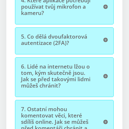
4.
Které aplikace potřebují
používat tvůj mikrofon a
kameru?
5.
Co dělá dvoufaktorová
autentizace (2FA)?
6.
Lidé na internetu lžou o
tom, kým skutečně jsou.
Jak se před takovými lidmi
můžeš chránit?
7.
Ostatní mohou
komentovat věci, které
sdílíš online. Jak se můžeš
před komentáři chránit a