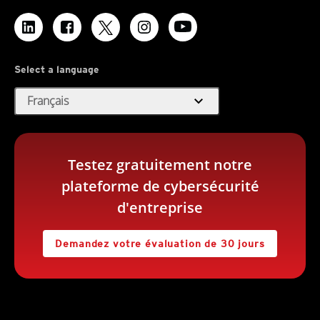
Select a language
expand_more
Français
Testez gratuitement notre
plateforme de cybersécurité
d'entreprise
Demandez votre évaluation de 30 jours