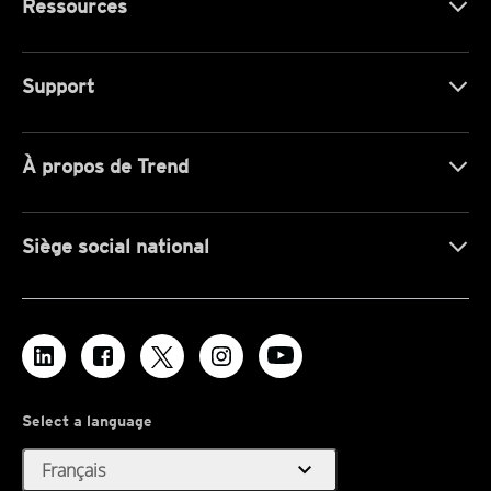
Ressources
Support
À propos de Trend
Siège social national
Select a language
expand_more
Français