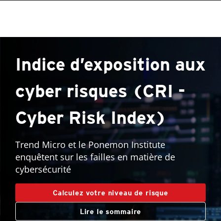
roducts
One-Platform
pen On A New Tab
pen On A New Tab
pen On A New Tab
pen On A New Tab
pen On A New Tab
pen On A New Tab
pen On A New Tab
Open On A New Tab
Indice d’exposition aux
cyber risques (CRI -
Cyber Risk Index)
Trend Micro et le Ponemon Institute
enquêtent sur les failles en matière de
cybersécurité
Calculez votre niveau de risque
Lire le sommaire