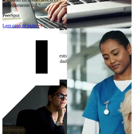
increíblemente útil.”
PeerSpot
Leer caso de éxito
Experiencia gratuita
Explore las capacidades de nuestra plataforma a su propio ritmo y
vea cómo respaldan sus necesidades de seguridad y cumplimiento
de normativa.
Inicie su prueba gratuita
“[TrendAI Vision One™] torna
útil para identificar puntos ciegos