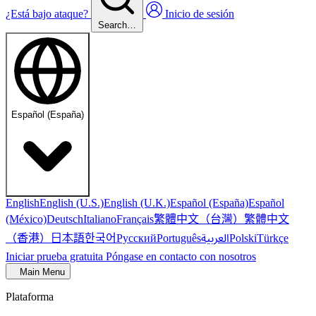
¿Está bajo ataque?
Inicio de sesión
Search…
Español (España)
English
English (U.S.)
English (U.K.)
Español (España)
Español
繁體中文（台灣）
繁體中文
(México)
Deutsch
Italiano
Français
（香港）
한국어
日本語
العربية
Русский
Português
Polski
Türkçe
Iniciar prueba gratuita
Póngase en contacto con nosotros
Main Menu
Plataforma