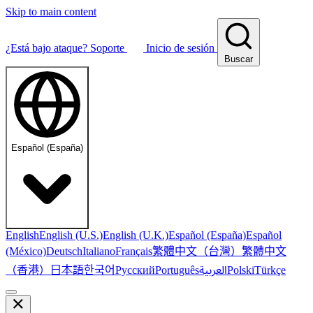
Skip to main content
¿Está bajo ataque?
Soporte
Inicio de sesión
Buscar
Español (España)
English
English (U.S.)
English (U.K.)
Español (España)
Español
繁體中文（台灣）
繁體中文
(México)
Deutsch
Italiano
Français
（香港）
한국어
日本語
العربية
Русский
Português
Polski
Türkçe