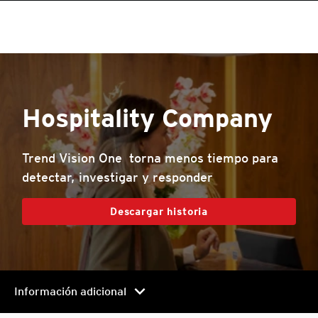
roducts
One-Platform
pen On A New Tab
pen On A New Tab
pen On A New Tab
pen On A New Tab
pen On A New Tab
pen On A New Tab
Hospitality Company
Trend Vision One torna menos tiempo para
detectar, investigar y responder
Descargar historia
chevron_right
Información adicional