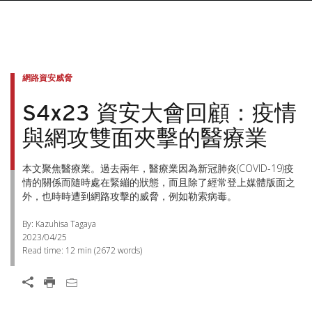
網路資安威脅
S4x23 資安大會回顧：疫情
與網攻雙面夾擊的醫療業
本文聚焦醫療業。過去兩年，醫療業因為新冠肺炎(COVID-19)疫
情的關係而隨時處在緊繃的狀態，而且除了經常登上媒體版面之
外，也時時遭到網路攻擊的威脅，例如勒索病毒。
By: Kazuhisa Tagaya
2023/04/25
Read time:
12 min
(
2672
words)