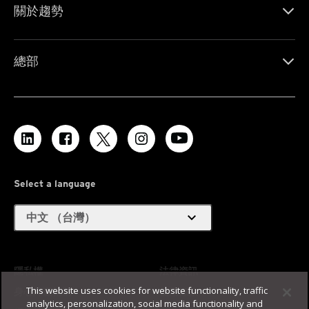
關於趨勢
總部
Select a language
expand_more
中文 （台灣）
隱私權
法律資訊
This website uses cookies for website functionality, traffic
身心障礙輔助
使用條款
analytics, personalization, social media functionality and