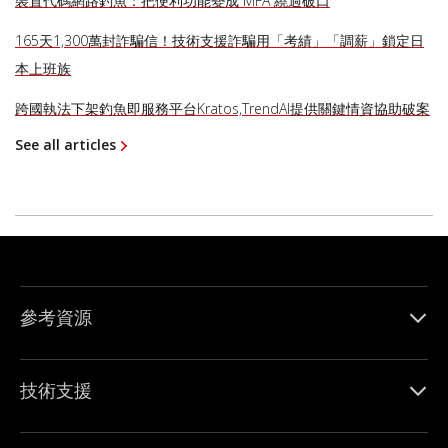
裝置代碼網路釣魚：把便利功能變成 MFA 繞過破口
165天1,300萬封詐騙信！技術支援詐騙用「考績」「調薪」鎖定日
本上班族
跨國執法下架釣魚即服務平台Kratos,TrendAI提供關鍵情資協助破案
See all articles
參考資源
技術支援