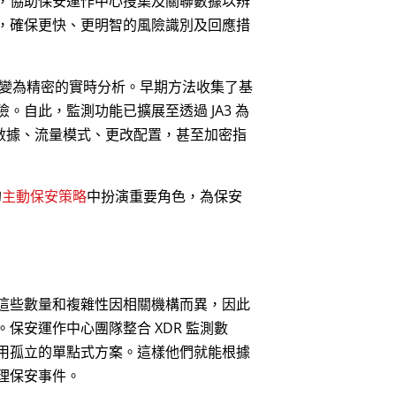
，協助保安運作中心搜集及關聯數據以辨
，確保更快、更明智的風險識別及回應措
演變為精密的實時分析。早期方法收集了基
自此，監測功能已擴展至透過 JA3 為
戶端考慮行為數據、流量模式、更改配置，甚至加密指
的
主動保安策略
中扮演重要角色，為保安
這些數量和複雜性因相關機構而異，因此
保安運作中心團隊整合 XDR 監測數
用孤立的單點式方案。這樣他們就能根據
理保安事件。