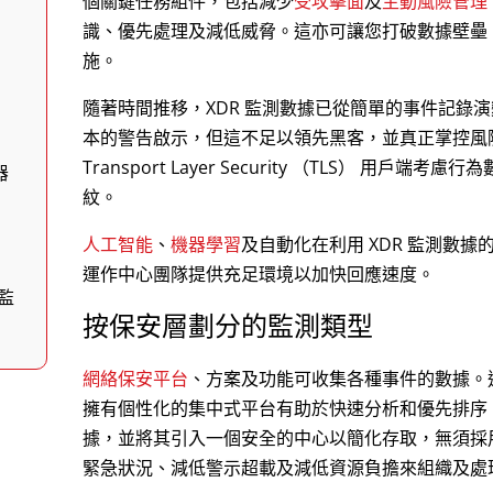
個關鍵任務組件，包括減少
受攻擊面
及
主動風險管理
識、優先處理及減低威脅。這亦可讓您打破數據壁壘
施。
隨著時間推移，XDR 監測數據已從簡單的事件記錄
本的警告啟示，但這不足以領先黑客，並真正掌控風險。
Transport Layer Security （TLS） 用
器
紋。
人工智能
、
機器學習
及自動化在利用 XDR 監測數據
運作中心團隊提供充足環境以加快回應速度。
監
按保安層劃分的監測類型
網絡保安平台
、方案及功能可收集各種事件的數據。
擁有個性化的集中式平台有助於快速分析和優先排序。
據，並將其引入一個安全的中心以簡化存取，無須採
緊急狀況、減低警示超載及減低資源負擔來組織及處