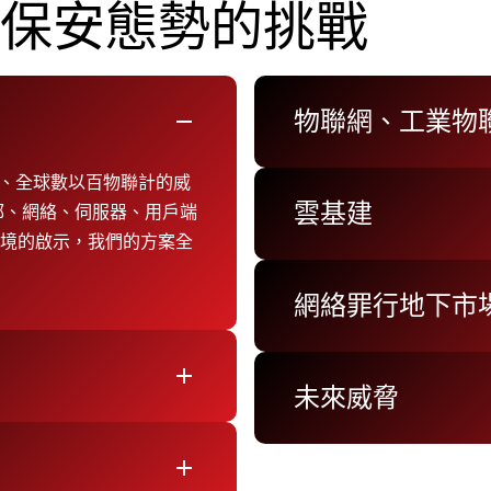
保安態勢的挑戰
物聯網、工業物
remove
位、全球數以百物聯計的威
雲基建
郵、網絡、伺服器、用戶端
環境的啟示，我們的方案全
網絡罪行地下市
add
未來威脅
add