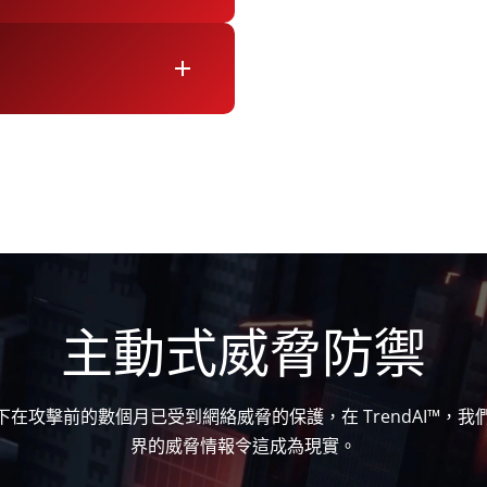
add
主動式威脅防禦
下在攻擊前的數個月已受到網絡威脅的保護，在 TrendAI™，我
界的威脅情報令這成為現實。