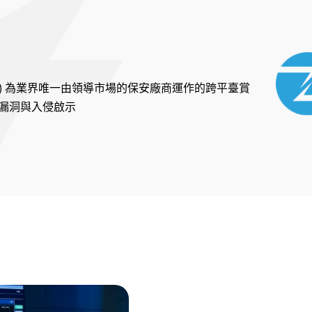
tive™ (ZDI) 為業界唯一由領導市場的保安廠商運作的跨平臺賞
漏洞與入侵啟示