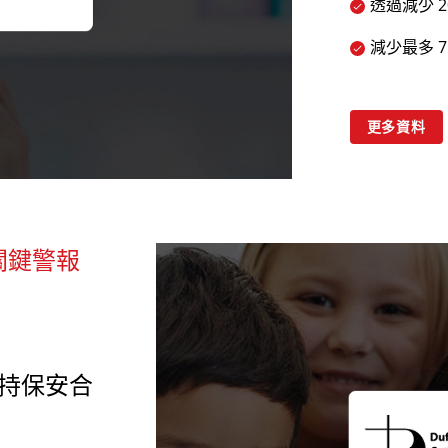
透過減少 
減少最多 
更多資料
關鍵警報
校維持保安合