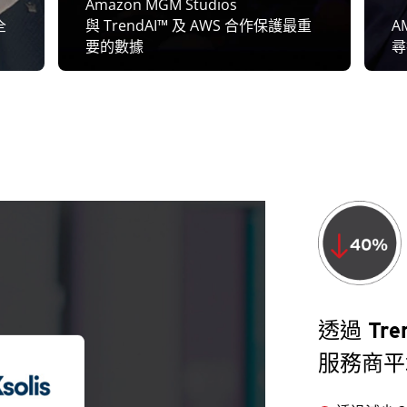
Amazon MGM Studios
全
與 TrendAI™ 及 AWS 合作保護最重
A
要的數據
尋
透過 Tre
服務商平