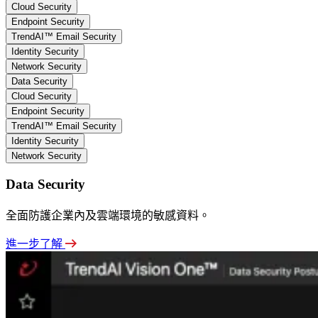
Cloud Security
Endpoint Security
TrendAI™ Email Security
Identity Security
Network Security
Data Security
Cloud Security
Endpoint Security
TrendAI™ Email Security
Identity Security
Network Security
Data Security
全面防護企業內及雲端環境的敏感資料。
進一步了解