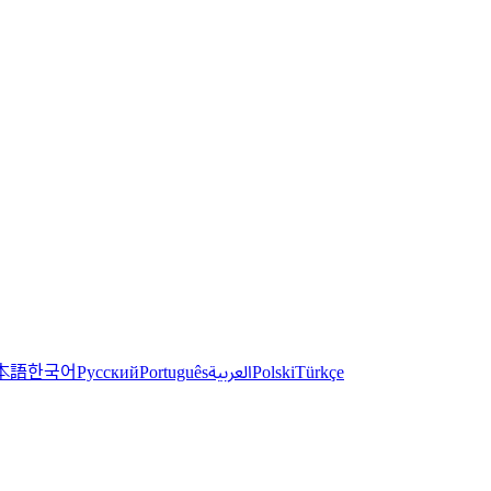
한국어
本語
العربية
Русский
Português
Polski
Türkçe