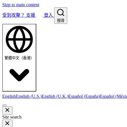
Skip to main content
受到攻擊？
支援
登入
搜尋
繁體中文（香港）
English
English (U.S.)
English (U.K.)
Español (España)
Español (Méxi
Site search