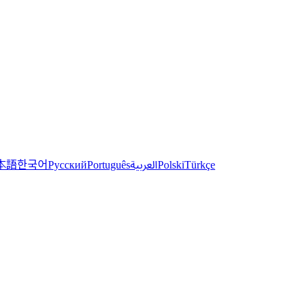
한국어
本語
العربية
Русский
Português
Polski
Türkçe