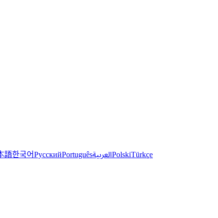
한국어
本語
العربية
Русский
Português
Polski
Türkçe