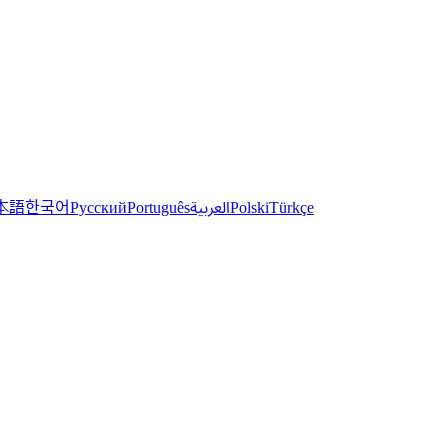
한국어
本語
العربية
Русский
Português
Polski
Türkçe