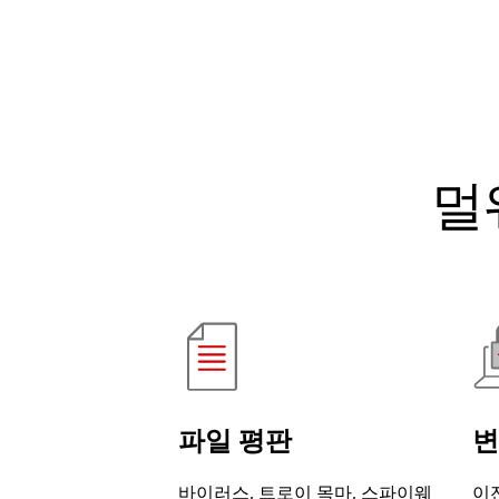
멀
파일 평판
변
바이러스, 트로이 목마, 스파이웨
이