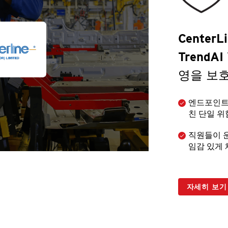
CenterL
TrendA
영을 보
엔드포인트,
친 단일 위
직원들이 운
임감 있게 
자세히 보기