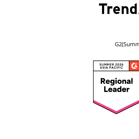
Tren
G2(Su