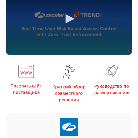
Посетить сайт
Руководство по
Краткий обзор
поставщика
развертыванию
совместного
решения