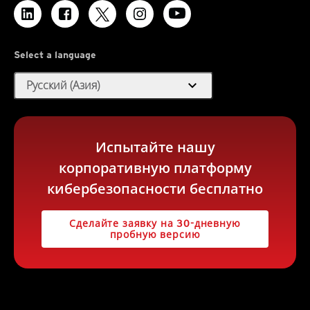
Select a language
expand_more
Русский (Азия)
Испытайте нашу
корпоративную платформу
кибербезопасности бесплатно
Сделайте заявку на 30-дневную
пробную версию