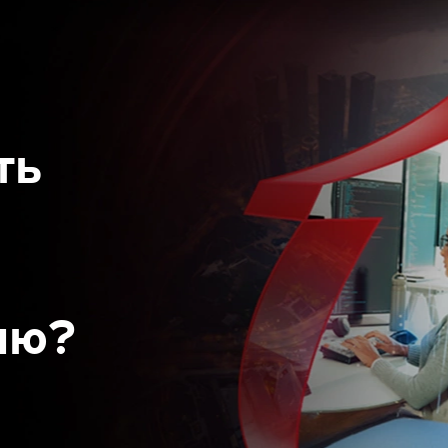
ть
ию?