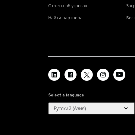
Отчеты об угрозах
Заг
Найти партнера
Бес
Select a language
expand_more
Русский (Азия)