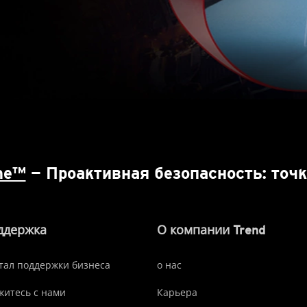
One™
— Проактивная безопасность: точк
ддержка
О компании Trend
тал поддержки бизнеса
о нас
житесь с нами
Карьера