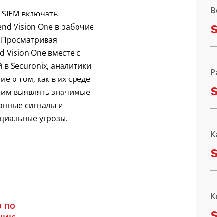
В
x SIEM включать
nd Vision One в рабочие
S
. Просматривая
 Vision One вместе с
 в Securonix, аналитики
Р
е о том, как в их среде
S
 им выявлять значимые
анные сигналы и
нциальные угрозы.
К
К
о по
S
нию