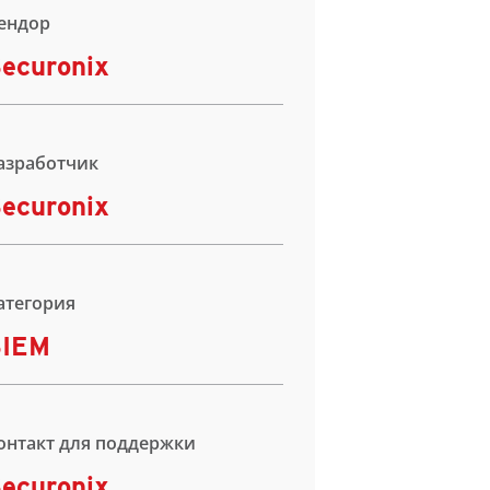
ендор
ecuronix
азработчик
ecuronix
атегория
SIEM
онтакт для поддержки
ecuronix