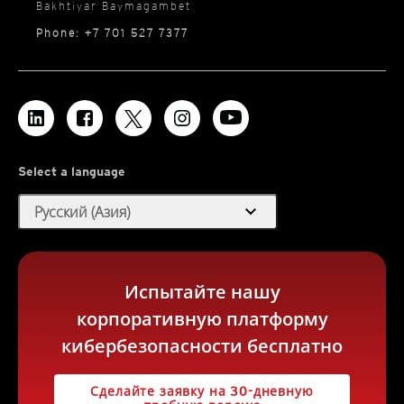
Bakhtiyar Baymagambet
Phone: +7 701 527 7377
Select a language
expand_more
Русский (Азия)
Испытайте нашу
корпоративную платформу
кибербезопасности бесплатно
Сделайте заявку на 30-дневную