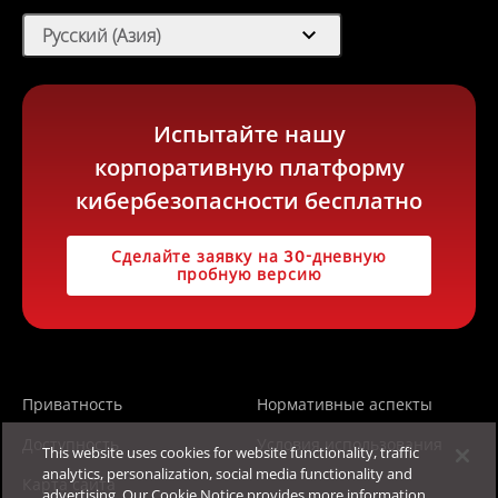
expand_more
Русский (Азия)
Испытайте нашу
корпоративную платформу
кибербезопасности бесплатно
Сделайте заявку на 30-дневную
пробную версию
Приватность
Нормативные аспекты
Доступность
Условия использования
This website uses cookies for website functionality, traffic
analytics, personalization, social media functionality and
Карта сайта
advertising. Our Cookie Notice provides more information