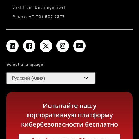
Bakhtiyar Baymagambet
Phone: +7 701 527 7377
Select a language
expand_more
Русский (Азия)
Испытайте нашу
корпоративную платформу
кибербезопасности бесплатно