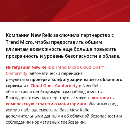
Компания New Relic заключила партнерство с
Trend Micro, чтобы предоставить общим
клиентам возможность еще больше повысить
прозрачность и уровень безопасности в облаке.
Интеграция New Relic с
Trend Micro Cloud One™ –
Conformity
автоматически переносит
результаты
проверки конфигурации вашего облачного
сервиса
из
Cloud One - Conformity
в New Relic,
обеспечивая необходимую вам наблюдаемость.
Благодаря этому партнерству вы сможете
выстроить
комплексную стратегию мониторинга
облачных сред,
усилив наблюдаемость на базе New Relic
дополнительными данными об облачной безопасности и
соблюдении нормативных требований.