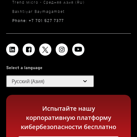
Trend Micro - Средняя Азия (RU)
Bakhtiyar Baymagambet
Phone: +7 701 527 7377
Select a language
expand_more
Русский (Азия)
Испытайте нашу
корпоративную платформу
кибербезопасности бесплатно