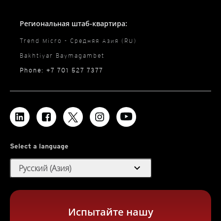
Региональная штаб-квартира:
Trend Micro - Средняя Азия (RU)
Bakhtiyar Baymagambet
Phone: +7 701 527 7377
Select a language
expand_more
Русский (Азия)
Испытайте нашу