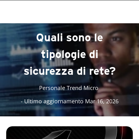
roducts
roducts
One-Platform
pen On A New Tab
pen On A New Tab
pen On A New Tab
pen On A New Tab
pen On A New Tab
Quali sono le
tipologie di
sicurezza di rete?
Personale Trend Micro
- Ultimo aggiornamento Mar 16, 2026