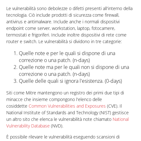
Products
Le vulnerabilità sono debolezze o difetti presenti all'interno della
tecnologia. Ciò include prodotti di sicurezza come firewall,
antivirus e antimalware. Include anche i normali dispositivi
endpoint come server, workstation, laptop, fotocamere,
termostati e frigoriferi. Include inoltre dispositivi di rete come
router e switch. Le vulnerabilità si dividono in tre categorie:
Quelle note e per le quali si dispone di una
correzione o una patch. (n-days)
Quelle note ma per le quali non si dispone di una
correzione o una patch. (n-days)
Quelle delle quali si ignora l'esistenza. (0-days)
Siti come Mitre mantengono un registro dei primi due tipi di
minacce che insieme compongono l'elenco delle
cosiddette
Common Vulnerabilities and Exposures
(CVE). Il
National Institute of Standards and Technology (NIST) gestisce
un altro sito che elenca le vulnerabilità note chiamato
National
Vulnerability Database
(NVD).
È possibile rilevare le vulnerabilità eseguendo scansioni di