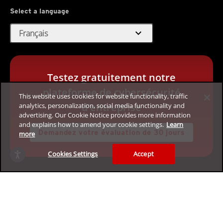
Select a language
expand_more
Français
Testez gratuitement notre
plateforme de cybersécurité
This website uses cookies for website functionality, traffic
d'entreprise
analytics, personalization, social media functionality and
advertising. Our Cookie Notice provides more information
and explains how to amend your cookie settings.
Learn
Demandez votre évaluation de 30 jours
more
Cookies Settings
Accept
Confidentialité
Dispositions légales
Accessibilité
Conditions d'utilisation