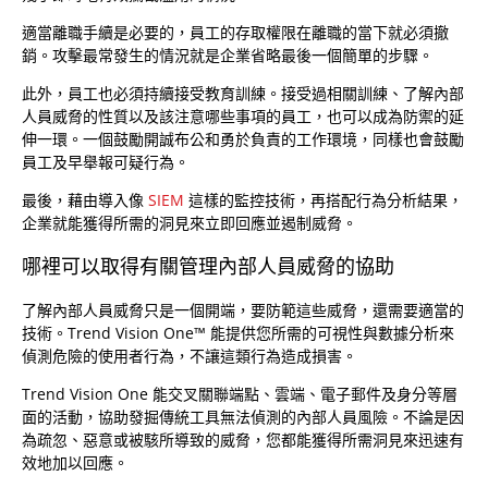
適當離職手續是必要的，員工的存取權限在離職的當下就必須撤
銷。攻擊最常發生的情況就是企業省略最後一個簡單的步驟。
此外，員工也必須持續接受教育訓練。接受過相關訓練、了解內部
人員威脅的性質以及該注意哪些事項的員工，也可以成為防禦的延
伸一環。一個鼓勵開誠布公和勇於負責的工作環境，同樣也會鼓勵
員工及早舉報可疑行為。
最後，藉由導入像
SIEM
這樣的監控技術，再搭配行為分析結果，
企業就能獲得所需的洞見來立即回應並遏制威脅。
哪裡可以取得有關管理內部人員威脅的協助
了解內部人員威脅只是一個開端，要防範這些威脅，還需要適當的
技術。Trend Vision One™ 能提供您所需的可視性與數據分析來
偵測危險的使用者行為，不讓這類行為造成損害。
Trend Vision One 能交叉關聯端點、雲端、電子郵件及身分等層
面的活動，協助發掘傳統工具無法偵測的內部人員風險。不論是因
為疏忽、惡意或被駭所導致的威脅，您都能獲得所需洞見來迅速有
效地加以回應。