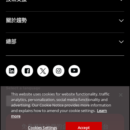
關於趨勢
總部
Select a language
This website uses cookies for website functionality, traffic
expand_more
analytics, personalization, social media functionality and
中文 （台灣）
advertising. Our Cookie Notice provides more information
and explains how to amend your cookie settings.
Learn
more
免費體驗我們的企業網路資安平台
Cookies Settings
Accept