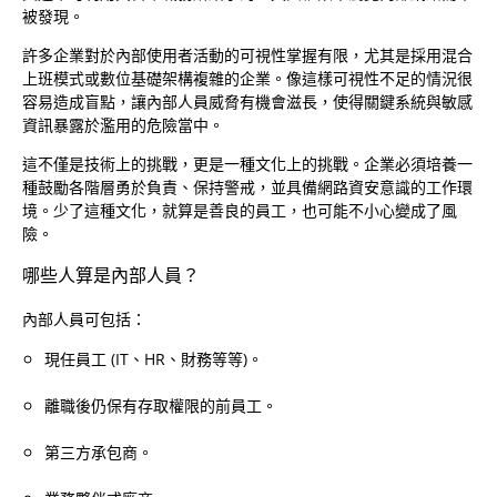
被發現。
許多企業對於內部使用者活動的可視性掌握有限，尤其是採用混合
上班模式或數位基礎架構複雜的企業。像這樣可視性不足的情況很
容易造成盲點，讓內部人員威脅有機會滋長，使得關鍵系統與敏感
資訊暴露於濫用的危險當中。
這不僅是技術上的挑戰，更是一種文化上的挑戰。企業必須培養一
種鼓勵各階層勇於負責、保持警戒，並具備網路資安意識的工作環
境。少了這種文化，就算是善良的員工，也可能不小心變成了風
險。
哪些人算是內部人員？
內部人員可包括：
現任員工 (IT、HR、財務等等)。
離職後仍保有存取權限的前員工。
第三方承包商。