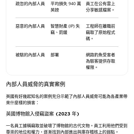
疏忽的內部人員
平均損失 940 萬
員工在公有雲上
英鎊
分享敏感檔案。
惡意的內部人員
智慧財產 (IP) 失
工程師在離職前
竊、罰鍰
竊取了原始程式
碼。
被駭的內部人員
部署
網路釣魚受害者
為駭客提供存取
權限。
內部人員威脅的真實案例
英國有好幾起知名的案例充分示範了內部人員威脅可能為各產業帶
來什麼樣的損害：
英國博物館入侵竊盜案 (2023 年)
一名員工據稱竊取並破壞了博物館的古代文物。員工利用他們受到
尊崇的地位和權力，逐漸找到內部進出與庫存稽核上的弱點。