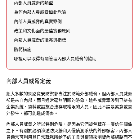
內部人員威脅的類型
為何內部人員威脅如此危險
內部人員威脅的真實案例
政策和文化面的最佳實務原則
內部人員威脅的徵兆與指標
防範措施
哪裡可以取得有關管理內部人員威脅的協助
內部人員威脅定義
絕大多數的網路資安防禦都專注於防範外部威脅，但內部人員威脅
卻是來自內部，而且通常毫無明顯的跡象。這些威脅牽涉到已擁有
企業系統、資料或設施合法存取權限的人員，因此不論是蓄意或意
外發生，都可能造成傷害。
內部人員威脅之所以特別危險，是因為它們被包藏在一層信任關係
之下。有別於必須滲透防火牆和入侵偵測系統的外部駭客，內部人
員通常可利用其日常職務所給予的工具與權限來瀏覽內部網路而不