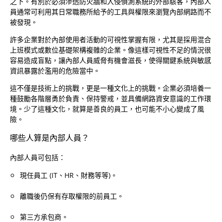
之下。有別於必須滲透防火牆和入侵偵測系統的外部駭客，內部人
員通常可利用其日常職務所給予的工具與權限來瀏覽內部網路而不
被發現。
許多企業對於內部使用者活動的可視性掌握有限，尤其是採用混合
上班模式或數位基礎架構複雜的企業。像這樣可視性不足的情況很
容易造成盲點，讓內部人員威脅有機會滋長，使得關鍵系統與敏感
資訊暴露於濫用的危險當中。
這不僅是技術上的挑戰，更是一種文化上的挑戰。企業必須培養一
種鼓勵各階層勇於負責、保持警戒，並具備網路資安意識的工作環
境。少了這種文化，就算是善良的員工，也可能不小心變成了風
險。
哪些人算是內部人員？
內部人員可包括：
現任員工 (IT、HR、財務等等)。
離職後仍保有存取權限的前員工。
第三方承包商。