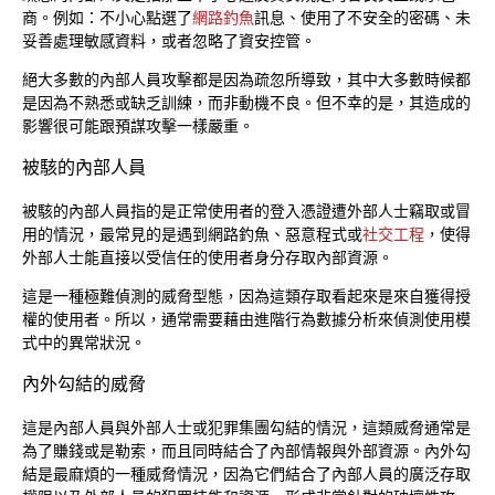
商。例如：不小心點選了
網路釣魚
訊息、使用了不安全的密碼、未
妥善處理敏感資料，或者忽略了資安控管。
絕大多數的內部人員攻擊都是因為疏忽所導致，其中大多數時候都
是因為不熟悉或缺乏訓練，而非動機不良。但不幸的是，其造成的
影響很可能跟預謀攻擊一樣嚴重。
被駭的內部人員
被駭的內部人員指的是正常使用者的登入憑證遭外部人士竊取或冒
用的情況，最常見的是遇到網路釣魚、惡意程式或
社交工程
，使得
外部人士能直接以受信任的使用者身分存取內部資源。
這是一種極難偵測的威脅型態，因為這類存取看起來是來自獲得授
權的使用者。所以，通常需要藉由進階行為數據分析來偵測使用模
式中的異常狀況。
內外勾結的威脅
這是內部人員與外部人士或犯罪集團勾結的情況，這類威脅通常是
為了賺錢或是勒索，而且同時結合了內部情報與外部資源。內外勾
結是最麻煩的一種威脅情況，因為它們結合了內部人員的廣泛存取