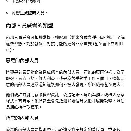
業務夥伴或廠商。
實習生或臨時人員。
內部人員威脅的類型
內部人員威脅可根據動機、權限和活動來分成幾種不同型態。了解
這些型態，對於發掘和對抗可能的威脅非常重要 (甚至當下立即阻
止)。
惡意的內部人員
這類是刻意要對企業造成傷害的內部人員，可能的原因包括：為了
報復、意識形態、個人利益，或是為競爭對手工作。而且，這類惡
意的內部人員通常還知道該如何不被人發現，所以威脅甚至更大。
他們或許有能力竊取機密資訊、偽造記錄、癱瘓業務，或植入惡意
程式。有時候，他們甚至會先放鬆好幾個月之後才展開攻擊，以便
長期維持存取權限。
疏忽的內部人員
疏忽的內部人員是指那些不小心違反資安規定的善良員工或承包