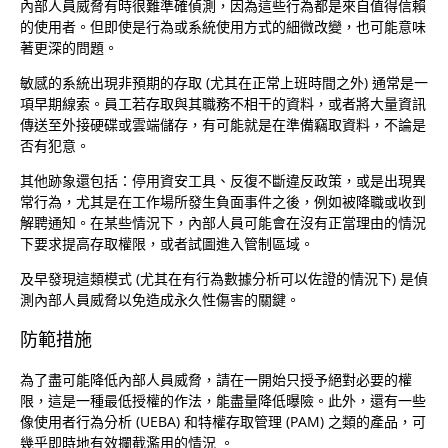
內部人員威脅有時很難準確偵測，因為這些行為都是來自值得信賴
的使用者。但即使是行為或系統使用方式的細微改變，也可能意味
著更深的問題。
敏感的系統出現非預期的存取 (尤其在正常上班時間之外) 通常是一
項早期線索。員工若存取與其職務不相干的資料，或者將大量資訊
傳送至外接硬碟或雲端儲存，有可能就是在準備竊取資料，不論是
否有犯意。
其他跡象還包括：停用資安工具、反復不斷違反政策，或是出現異
常行為，尤其是在工作場所發生負面事件之後，例如被降職或收到
解聘通知。在某些情況下，內部人員可能會在沒有正當理由的情況
下要求提高存取權限，或者試圖進入管制區域。
及早發現這類模式 (尤其在有行為數據分析可以佐證的情況下) 是偵
測內部人員威脅以免造成永久性傷害的關鍵。
防範措施
為了盡可能降低內部人員威脅，請在一開始只授予絕對必要的權
限，這是一種最低授權的作法，能盡量降低曝險。此外，還有一些
像使用者行為分析 (UEBA) 和特權存取管理 (PAM) 之類的產品，可
幾乎即時地有效攔截濫用的情況 。