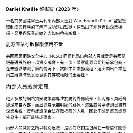
Daniel Khalife 越獄案 (2023 年)
一名前英國陸軍士兵利用內部人士對 Wandsworth Prison 監獄管
理制度與程序的了解而成功逃出監獄。這點出了能夠進出企業機
構、又受過專業訓練的人如何帶來威脅。
能源產業存取權限使用不當
英國國家網路安全中心 (NCSC) 同樣也點出內部人員威脅是英國關
鍵基礎設施的一項資安威脅。有一次，某家能源公司的前承包商，
在未辦妥離職手續的情況下，試圖中斷業務流程，這突顯出企業在
員工離職時應妥善撤銷其存取權限的重要性。
內部人員威脅定義
絕大多數的網路資安防禦都專注於防範外部威脅，但內部人員威脅
卻是來自內部，而且通常毫無明顯的跡象。這些威脅牽涉到已擁有
企業系統、資料或設施合法存取權限的人員，因此不論是蓄意或意
外發生，都可能造成傷害。
內部人員威脅之所以特別危險，是因為它們是包藏在一層信任關係