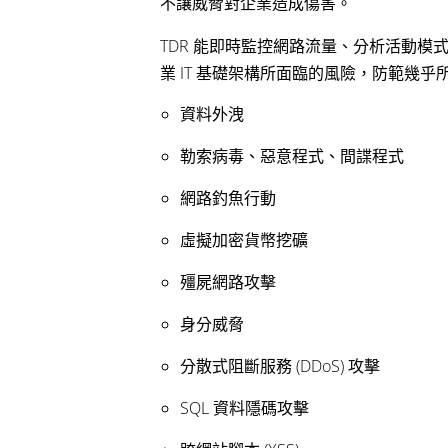
不讓威脅對企業造成傷害。
TDR 能即時監控網路流量、分析活動
業 IT 基礎架構所面臨的風險，防範幾
資料外洩
勒索病毒、惡意程式、間諜程式
網路釣魚行動
虛擬加密貨幣挖礦
殭屍網路攻擊
身分威脅
分散式阻斷服務 (DDoS) 攻擊
SQL 資料隱碼攻擊