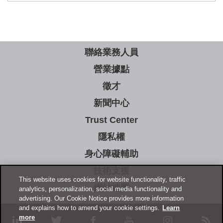
聯絡業務人員
營業據點
徵才
新聞中心
Trust Center
隱私權
身心障礙輔助
技術支援
This website uses cookies for website functionality, traffic
網站地圖
analytics, personalization, social media functionality and
advertising. Our Cookie Notice provides more information
and explains how to amend your cookie settings.
Learn
more
linkedin
twitter
facebook
youtube
instagram
rss