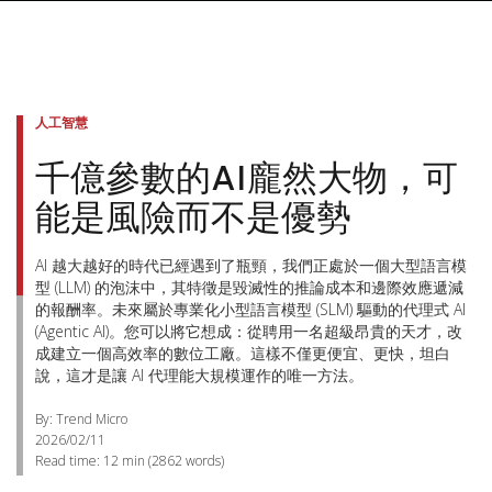
人工智慧
千億參數的AI龐然大物，可
能是風險而不是優勢
AI 越大越好的時代已經遇到了瓶頸，我們正處於一個大型語言模
型 (LLM) 的泡沫中，其特徵是毀滅性的推論成本和邊際效應遞減
的報酬率。未來屬於專業化小型語言模型 (SLM) 驅動的代理式 AI
(Agentic AI)。您可以將它想成：從聘用一名超級昂貴的天才，改
成建立一個高效率的數位工廠。這樣不僅更便宜、更快，坦白
說，這才是讓 AI 代理能大規模運作的唯一方法。
By: Trend Micro
2026/02/11
Read time:
12 min
(
2862
words)