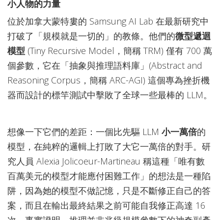
小人物的力量
位於加拿大蒙特婁的 Samsung AI Lab 在最新研究中
打破了「規模就是一切的」的教條。他們的
微型遞迴
模型
(Tiny Recursive Model，簡稱 TRM) 僅有 700 萬
個參數，它在「抽象與推理語料庫」(Abstract and
Reasoning Corpus，簡稱 ARC-AGI) 這個專為挫折機
器而設計的標竿測試中擊敗了全球一些最棒的 LLM。
想像一下它們的差距：一個比先驅 LLM
小一萬倍
的
模型，在純粹的邏輯上打敗了大它一萬倍的對手。研
究人員 Alexia Jolicoeur-Martineau 稱這種「唯有數
百萬美元的模型才能應付困難工作」的想法是一種陷
阱，因為她的模型不做記憶，只是不斷修正自己的答
案，而且在輸出最終結果之前可能自我修正高達 16