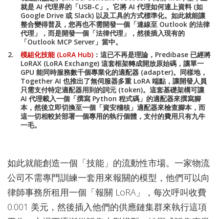
就是 AI 代理界的「USB-C」。它將 AI 代理如何連上資料 (如
Google Drive 或 Slack) 以及工具的方式標準化。如此就能讓
整合變得普及，您再也不需開發一個「連線至 Outlook 的法律
代理」，而是開發一個「法律代理」，然後插入現有的
「Outlook MCP Server」當中。
模組化技能 (LoRA Hub)
：
這已不再是理論，
Predibase
已經將
LoRAX (LoRA Exchange)
這套框架轉成開放原始碼，讓單一
GPU 能同時服務數千個專業化的適配器 (adapter)。同樣地，
Together AI
也推出了無伺服器多重 LoRA 端點，讓開發人員
只需支付特定適配器用到的詞元 (token)。這套基礎架構可讓
AI 代理載入一個「撰寫 Python 程式碼」的適配器來撰寫腳
本，然後立即切換至一個「資安稽核」適配器來檢查腳本，而
這一切相較於部署一個專用的執行個體，支付的費用只有九牛
一毛。
如此就能創造一個「技能」的流動性市場。一家物流
公司不需專門訓練一套用來報關的模型，他們可以向
律師事務所租用一個「報關 LoRA」，每次呼叫收費
0.001 美元，然後插入他們的供應鏈集群來執行這項