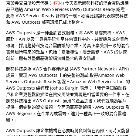
京證券交易所股票代碼：
4704
) 今天表示趨勢科技的混合雲防護產
品已通過 Amazon Web Services (AWS) Outposts Ready 認證，
此為 AWS Service Ready 計畫的一環。獲得此認證代表趨勢科技
和 AWS Outposts 部署環境已成功整合。
AWS Outposts 是一種全託管式服務，將 AWS 基礎架構、AWS
服務、API 以及工具幾乎延伸至任何資料中心、共置機房或企業內
環境。採用趨勢科技混合雲防護的企業，將真正享受到一致的混合
雲體驗所帶來的效益，包括：靈活彈性、廣泛服務、AWS 的快速
創新，還有與整個基礎架構無縫整合的資安防護。
趨勢科技身為 AWS 合作夥伴網路 (AWS Partner Network，APN)
成員，實現 AWS Outposts 上的完整的測試,取得Amazon Web
Services Outposts Ready 認證。Amazon Web Services, Inc. 的
AWS Outposts 總經理 Joshua Burgin 表示：「我們深知協助客
戶和企業更輕鬆發掘潛在資安風險並實現是相當重要的一件事。在
趨勢科技推出 AWS Outposts 適用的產品之後，我們就能為客戶
提供一個完整的資安檢視，全面涵蓋基礎架構、AWS Outposts 及
AWS Regions，在企業內或雲端，達到一種真正一致的混合雲體
驗。」
AWS Outposts 讓企業機構在必要時將資料留在內部，同時又能發