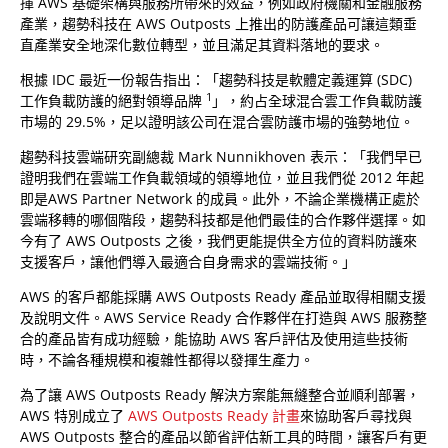
揮 AWS 基礎架構與服務所帶來的效益，例如政府機關和金融服務
產業，趨勢科技在 AWS Outposts 上推出的防護產品可讓這類垂
直產業安全地深化數位轉型，並且滿足其資料落地的要求。
根據 IDC 最近一份報告指出：「趨勢科技是軟體定義運算 (SDC)
1
工作負載防護的絕對領導品牌
」，約占全球混合雲工作負載防護
市場的 29.5%，足以證明該公司在混合雲防護市場的強勢地位。
趨勢科技雲端研究副總裁 Mark Nunnikhoven 表示：「我們早已
證明我們在雲端工作負載領域的領導地位，並且我們從 2012 年起
即是AWS Partner Network 的成員。此外，不論企業機構正處於
雲端移轉的哪個階段，趨勢科技都是他們最佳的合作夥伴選擇。如
今有了 AWS Outposts 之後，我們更能提供全方位的資料防護來
支援客戶，讓他們導入最適合自身需求的雲端技術。」
AWS 的客戶都能採購 AWS Outposts Ready 產品並取得相關支援
及說明文件。AWS Service Ready 合作夥伴在打造與 AWS 服務整
合的產品皆有成功經驗，能協助 AWS 客戶評估及使用這些技術
時，不論各種規模和複雜性都得以發揮生產力。
為了讓 AWS Outposts Ready 解決方案能無縫整合並順利部署，
AWS 特別成立了
AWS Outposts Ready 計畫
來協助客戶尋找與
AWS Outposts 整合的產品以節省評估新工具的時間，讓客戶有更