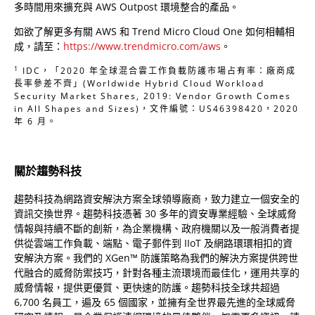
多時間用來擴充與 AWS Outpost 環境整合的產品。
如欲了解更多有關 AWS 和 Trend Micro Cloud One 如何相輔相
成，請至：
https://www.trendmicro.com/aws
。
1
IDC，「2020 年全球混合雲工作負載防護市場占有率：廠商成
長率參差不齊」(Worldwide Hybrid Cloud Workload
Security Market Shares, 2019: Vendor Growth Comes
in All Shapes and Sizes)，文件編號：US46398420，2020
年 6 月。
關於趨勢科技
趨勢科技為網路資安解決方案全球領導廠商，致力建立一個安全的
資訊交換世界。趨勢科技憑著 30 多年的資安專業經驗、全球威脅
情報與持續不斷的創新，為企業機構、政府機關以及一般消費者提
供從雲端工作負載、端點、電子郵件到 IIoT 及網路環環相扣的資
安解決方案。我們的 XGen™ 防護策略為我們的解決方案提供跨世
代融合的威脅防禦技巧，針對各種主流環境而最佳化，運用共享的
威脅情報，提供更優質、更快速的防護。趨勢科技全球共超過
6,700 名員工，遍及 65 個國家，並擁有全世界最先進的全球威脅