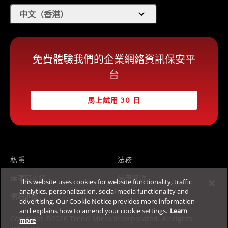
expand_more
中文（香港）
免費體驗我們的企業網絡資訊保安平
台
馬上試用 30 日
私隱
法務
無障礙支援
使用條款
This website uses cookies for website functionality, traffic
analytics, personalization, social media functionality and
網站地圖
advertising. Our Cookie Notice provides more information
and explains how to amend your cookie settings.
Learn
Copyright ©2026 Trend Micro Incorporated. All rights
more