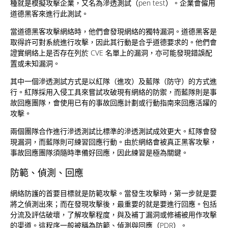
種就是模擬攻擊企業，又名為滲透測試（pen test）。企業會僱用
道德黑客來進行此測試。
當道德黑客攻擊網絡時，他們會發現網絡的獨特漏洞。道德黑客是
取得許可對系統進行攻擊，因此其行動是合乎道德要求的。他們會
證實網絡上是否存在列於 CVE 名單上的漏洞，亦可能發現錯誤配
置或未知漏洞。
其中一個滲透測試方式是以紅隊（進攻）及藍隊（防守）的方式進
行。紅隊採用入侵工具來嘗試攻破現有網絡的防禦，而藍隊則是事
故回應團隊，會使用已有的事故回應計劃或行動指南來回應活躍的
攻擊。
兩個團隊合作進行滲透測試比標準的滲透測試成效更大。紅隊會發
現漏洞，而藍隊則可練習回應行動。由於網絡會被真正黑客攻擊，
事故回應團隊須隨時準備好回應，因此練習是極為關鍵。
防範、偵測、回應
網絡防護的首要目標就是防範攻擊。當發生攻擊時，第一步就是要
將之偵測出來；而在發現攻擊後，最重要的就是要進行回應。包括
分流及評估破壞，了解攻擊程度，與及補丁漏洞或修補被用作攻擊
的渠道。這程序一般被稱為防範、偵測與回應（PDR）。