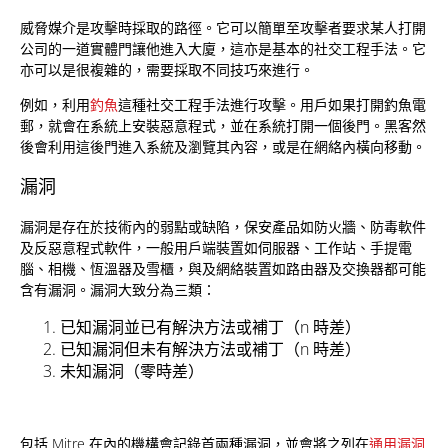
威脅媒介是攻擊時採取的路徑。它可以簡單至攻擊者要求某人打開
公司的一道實體門讓他進入大廈，這亦是基本的社交工程手法。它
亦可以是很複雜的，需要採取不同技巧來進行。
例如，利用
釣魚
這種社交工程手法進行攻擊。用戶如果打開釣魚電
郵，就會在系統上安裝惡意程式，並在系統打開一個後門。黑客然
後會利用這後門進入系統及瀏覽其內容，或是在網絡內橫向移動。
漏洞
漏洞是存在於技術內的弱點或缺陷，保安產品如防火牆、防毒軟件
及反惡意程式軟件，一般用戶端裝置如伺服器、工作站、手提電
腦、相機、恆溫器及雪櫃，與及網絡裝置如路由器及交換器都可能
含有漏洞。漏洞大致分為三類：
已知漏洞並已有解決方法或補丁（n 時差）
已知漏洞但未有解決方法或補丁（n 時差）
未知漏洞（零時差）
包括 Mitre 在內的機構會記錄首兩種漏洞，並會將之列在
通用漏洞