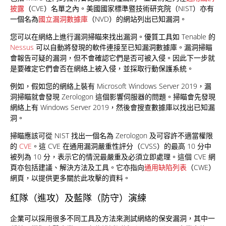
披露
（CVE）名單之內。美國國家標準暨技術研究院（NIST）亦有
一個名為
國立漏洞數據庫
（NVD）的網站列出已知漏洞。
您可以在網絡上進行漏洞掃瞄來找出漏洞。優質工具如 Tenable 的
Nessus
可以自動將發現的軟件連接至已知漏洞數據庫。漏洞掃瞄
會報告可疑的漏洞，但不會確認它們是否可被入侵。因此下一步就
是要確定它們會否在網絡上被入侵，並採取行動保護系統。
例如，假如您的網絡上裝有 Microsoft Windows Server 2019，漏
洞掃瞄就會發現 Zerologon 這個影響伺服器的問題。掃瞄會先發現
網絡上有 Windows Server 2019，然後會搜查數據庫以找出已知漏
洞。
掃瞄應該可從 NIST 找出一個名為 Zerologon 及可容許不適當權限
的
CVE
。這 CVE 在通用漏洞嚴重性評分（CVSS）的最高 10 分中
被列為 10 分，表示它的情況最嚴重及必須立即處理。這個 CVE 網
頁亦包括建議、解決方法及工具。它亦指向
通用缺陷列表
（CWE）
網頁，以提供更多關於此攻擊的資料。
紅隊（進攻）及藍隊（防守）演練
企業可以採用很多不同工具及方法來測試網絡的保安漏洞，其中一