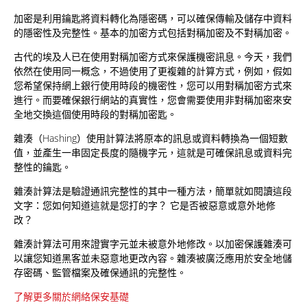
加密是利用鑰匙將資料轉化為隱密碼，可以確保傳輸及儲存中資料
的隱密性及完整性。基本的加密方式包括對稱加密及不對稱加密。
古代的埃及人已在使用對稱加密方式來保護機密訊息。今天，我們
依然在使用同一概念，不過使用了更複雜的計算方式，例如，假如
您希望保持網上銀行使用時段的機密性，您可以用對稱加密方式來
進行。而要確保銀行網站的真實性，您會需要使用非對稱加密來安
全地交換這個使用時段的對稱加密匙。
雜湊（Hashing）使用計算法將原本的訊息或資料轉換為一個短數
值，並產生一串固定長度的隨機字元，這就是可確保訊息或資料完
整性的鑰匙。
雜湊計算法是驗證通訊完整性的其中一種方法，簡單就如閱讀這段
文字：您如何知道這就是您打的字？ 它是否被惡意或意外地修
改？
雜湊計算法可用來證實字元並未被意外地修改。以加密保護雜湊可
以讓您知道黑客並未惡意地更改內容。雜湊被廣泛應用於安全地儲
存密碼、監管檔案及確保通訊的完整性。
了解更多關於網絡保安基礎