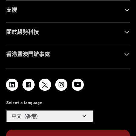
支援
關於趨勢科技
香港暨澳門辦事處
Select a language
expand_more
中文（香港）