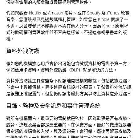
份擁有電腦的人都會熟識數碼權利管理軟件，
假如您觀看 Netflix 或 Amazon 影片、或在 Spotify 及 iTunes 欣賞
音樂，您應該都已見過數碼權利管理。如果您在 Kindle 閱讀了一
本書，您會發覺己不能將書本與其他人分享，因為 Kindle 應用程
式的數碼權利管理軟件並不容許這樣做，不過這亦視乎書本的版
權。
資料外洩防護
假如您的機構擔心用戶會發出可能包含敏感資料的電郵予第三方，
例如信用卡資料，資料外洩防護（DLP）就是解決的方法。
資料外洩防護工具會監察不應該離開機構的數據，包括數據洩漏，
並會中止數據傳輸。最少這是系統設計的原意。雖然資料外洩防護
是很難正確配置的，但您仍應該考慮此方案以防上資料意外洩漏。
目錄、監控及安全訊息和事件管理系統
對所有機構而言，最重要的管制就是監控，因為監察是否有攻擊、
威脅、違規及黑客都是最重要的。在保安方面，最好的做法就是要
假定您的機構會被入侵，與及您的員工會犯錯，然後再留意攻擊及
準備好應變。一般機構面對的最大難題就是他們都不知道自己已受