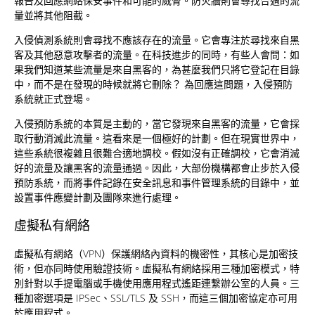
報告及回應網絡保安事件和可能的威脅。防火牆則會尋找合適的流
量並將其他阻截。
入侵偵測系統則會尋找不應該存在的流量。它會專注於尋找來自黑
客及其他惡意攻擊者的流量。在科技進步的同時，有些人會問：如
果我們知道某些流量是來自黑客的，為甚麼我們只將它登記在目錄
中，而不是在發現的時候就將它刪除？ 為回應這問題，入侵預防
系統就正式登場。
入侵預防系統的本質是主動的，當它發現來自黑客的流量，它會採
取行動消滅此流量。這看來是一個極好的計劃。但在現實世界中，
這些系統很複雜且很難合適地調校。假如沒有正確調校，它會消滅
好的流量及讓黑客的流量通過。因此，大部份機構都會止步於入侵
預防系統，而將事件記錄在安全訊息和事件管理系統的目錄中，並
設置事件應變計劃及團隊來進行處理。
虛擬私有網絡
虛擬私有網絡（VPN）保護網絡內資料的機密性，其核心是加密技
術，但亦同時使用驗證技術。虛擬私有網絡採用三種加密模式，特
別針對以手提電腦或手機使用應用程式遙距連繫辦公室的人員。三
種加密選項是 IPSec、SSL/TLS 及 SSH，而這三個加密協定亦可用
於應用程式。