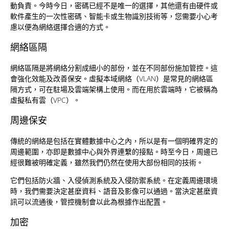
動負責。今時今日，密碼已經不是唯一的選擇，其他還有由硬件或
軟件產生的一次性密碼、智能卡或生物識別技術等，您需要小心考
慮以便為網絡選擇合適的方式。
網絡區隔
網絡區隔是將網絡分割成細小的部份，並在不同部份施加管控。這
會強化效能及改善保安。虛擬本域網絡（VLAN）是常見的網絡區
隔方式，可在駐場及雲端架構上使用。而在用於雲端時，它被稱為
虛擬私有雲（VPC）。
周邊保安
傳統的網絡是包括在實體數據中心之內，所以是有一個明確界定的
周邊範圍，亦即是數據中心與外界連繫的接點。時至今日，周邊已
經很難被明確定義，雖然我們仍然在使用大部份相同的技術。
它們包括防火牆、入侵偵測系統及入侵防禦系統。在定義周邊環境
時，我們需要決定甚麼資料、語音及影像可以通過。當決定甚麼資
訊可以流通後，管控機制會以此為根據作出配置。
加密