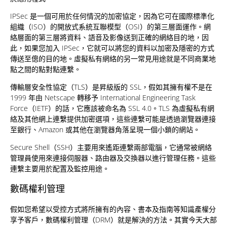
IPSec 是一個可用於任何情況的加密協定，因為它可在國際標準化
組織（ISO）的開放式系統互聯模型（OSI）的第三層面運作。網
絡層面的第三層將資料、語音及影像送到正確的網絡目的地，因
此，如果您加入 IPSec，它就可以將您的資料以加密及隱密的方式
傳送至傯的目的地。虛擬私有網絡的另一常見用途就是不同商業地
點之間的點對點連繫。
傳輸層安全性協定（TLS）是昇級版的 SSL，假如其擁有權不是在
1999 年由 Netscape 轉移予 International Engineering Task
Force（IETF）的話，它應該被命名為 SSL 4.0。TLS 為虛擬私有網
絡及其他網上連繫提供加密選項，這些連繫可能是透過瀏覽器連接
至銀行、Amazon 或其他在瀏覽器角落呈現一個小鎖的網站。
Secure Shell（SSH）主要用來遙距連繫兩部電腦，它通常被網絡
管理員使用來連接伺服器、路由器及交換器以進行管理任務。這些
連繫主要用於配置及監控用途。
數碼權利管理
假如您希望以受控方式將所擁有的內容、書本及指南等知識產權分
享予客戶，數碼權利管理（DRM）就是解決的方法。其實今天大部