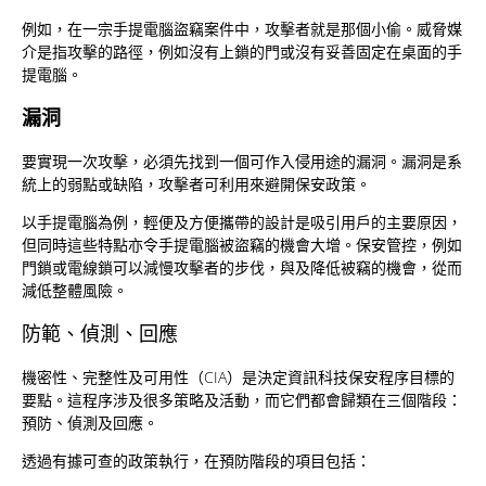
例如，在一宗手提電腦盜竊案件中，攻擊者就是那個小偷。威脅媒
介是指攻擊的路徑，例如沒有上鎖的門或沒有妥善固定在桌面的手
提電腦。
漏洞
要實現一次攻擊，必須先找到一個可作入侵用途的漏洞。漏洞是系
統上的弱點或缺陷，攻擊者可利用來避開保安政策。
以手提電腦為例，輕便及方便攜帶的設計是吸引用戶的主要原因，
但同時這些特點亦令手提電腦被盜竊的機會大增。保安管控，例如
門鎖或電線鎖可以減慢攻擊者的步伐，與及降低被竊的機會，從而
減低整體風險。
防範、偵測、回應
機密性、完整性及可用性（CIA）是決定資訊科技保安程序目標的
要點。這程序涉及很多策略及活動，而它們都會歸類在三個階段：
預防、偵測及回應。
透過有據可查的政策執行，在預防階段的項目包括：