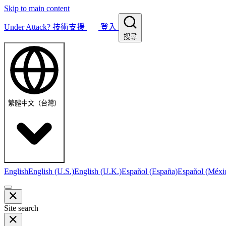
Skip to main content
Under Attack?
技術支援
登入
搜尋
繁體中文（台灣）
English
English (U.S.)
English (U.K.)
Español (España)
Español (Méxi
Site search