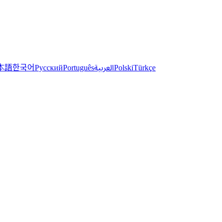
한국어
本語
العربية
Русский
Português
Polski
Türkçe