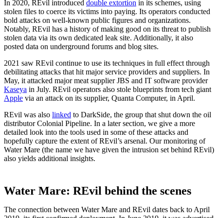
In 2020, REvil introduced
double extortion
in its schemes, using
stolen files to coerce its victims into paying. Its operators conducted
bold attacks on well-known public figures and organizations.
Notably, REvil has a history of making good on its threat to publish
stolen data via its own dedicated leak site. Additionally, it also
posted data on underground forums and blog sites.
2021 saw REvil continue to use its techniques in full effect through
debilitating attacks that hit major service providers and suppliers. In
May, it attacked major meat supplier JBS and IT software provider
Kaseya
in July. REvil operators also stole blueprints from tech giant
Apple
via an attack on its supplier, Quanta Computer, in April.
REvil was also
linked
to DarkSide, the group that shut down the oil
distributor Colonial Pipeline. In a later section, we give a more
detailed look into the tools used in some of these attacks and
hopefully capture the extent of REvil’s arsenal. Our monitoring of
Water Mare (the name we have given the intrusion set behind REvil)
also yields additional insights.
Water Mare: REvil behind the scenes
The connection between Water Mare and REvil dates back to April