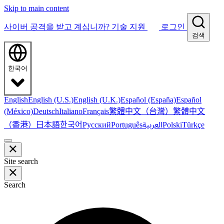
Skip to main content
사이버 공격을 받고 계십니까?
기술 지원
로그인
검색
한국어
English
English (U.S.)
English (U.K.)
Español (España)
Español
繁體中文（台灣）
繁體中文
(México)
Deutsch
Italiano
Français
（香港）
한국어
日本語
العربية
Русский
Português
Polski
Türkçe
Site search
Search