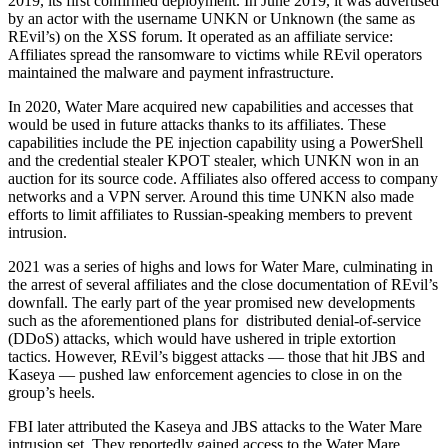
2019, its first confirmed deployment. In June 2019, it was advertised
by an actor with the username UNKN or Unknown (the same as
REvil’s) on the XSS forum. It operated as an affiliate service:
Affiliates spread the ransomware to victims while REvil operators
maintained the malware and payment infrastructure.
In 2020, Water Mare acquired new capabilities and accesses that
would be used in future attacks thanks to its affiliates. These
capabilities include the PE injection capability using a PowerShell
and the credential stealer KPOT stealer, which UNKN won in an
auction for its source code. Affiliates also offered access to company
networks and a VPN server. Around this time UNKN also made
efforts to limit affiliates to Russian-speaking members to prevent
intrusion.
2021 was a series of highs and lows for Water Mare, culminating in
the arrest of several affiliates and the close documentation of REvil’s
downfall. The early part of the year promised new developments
such as the aforementioned plans for distributed denial-of-service
(DDoS) attacks, which would have ushered in triple extortion
tactics. However, REvil’s biggest attacks — those that hit JBS and
Kaseya — pushed law enforcement agencies to close in on the
group’s heels.
FBI later attributed the Kaseya and JBS attacks to the Water Mare
intrusion set. They reportedly gained access to the Water Mare