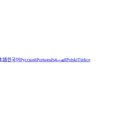
한국어
本語
العربية
Русский
Português
Polski
Türkçe