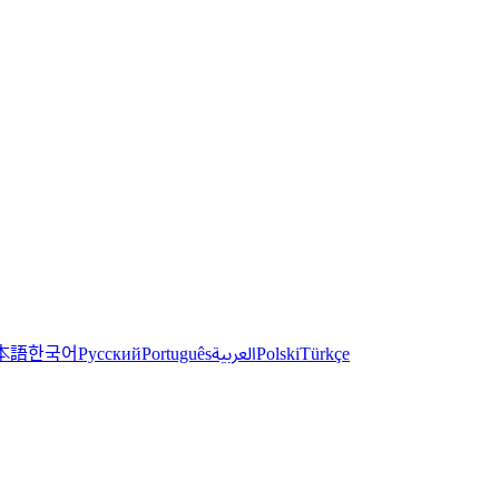
한국어
本語
العربية
Русский
Português
Polski
Türkçe