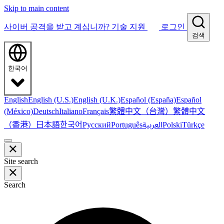
Skip to main content
사이버 공격을 받고 계십니까?
기술 지원
로그인
검색
한국어
English
English (U.S.)
English (U.K.)
Español (España)
Español
繁體中文（台灣）
繁體中文
(México)
Deutsch
Italiano
Français
（香港）
한국어
日本語
العربية
Русский
Português
Polski
Türkçe
Site search
Search