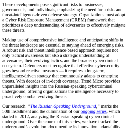
These developments pose significant risks to businesses,
governments, and individuals, emphasizing the need for a risk- and
threat-intelligence-driven defense strategy. Organizations must adopt
a Cyber Risk Exposure Management (CREM) framework that
prioritizes a deep understanding of adversaries to effectively mitigate
these threats.
Making use of comprehensive intelligence and anticipating shifts in
the threat landscape are essential to staying ahead of emerging risks.
A robust risk and threat intelligence-based approach requires not
only tactical awareness but also a strategic understanding of
adversaries, their evolving tactics, and the broader cybercriminal
ecosystem. Defenders must recognize that effective cybersecurity
goes beyond reactive measures — it requires a long-term,
intelligence-driven strategy that continuously adapts to emerging
threats. With decades of in-depth coverage, Trend Micro provides
unparalleled insights into the Russian-speaking cybercriminal
underground, offering organizations the intelligence necessary to
proactively combat evolving threats.
Our research,
”
The Russian-Speaking Underground
,”
marks the
50th installment and the culmination of our
ongoing series
, which
started in 2012, analyzing the Russian-speaking cybercriminal
underground. Over the course of this series, we have tracked the
underground’s evolution, documenting its innovation, adaptability,