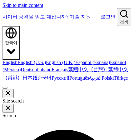
Skip to main content
사이버 공격을 받고 계십니까?
기술 지원
로그인
검색
한국어
English
English (U.S.)
English (U.K.)
Español (España)
Español
繁體中文（台灣）
繁體中文
(México)
Deutsch
Italiano
Français
（香港）
한국어
日本語
العربية
Русский
Português
Polski
Türkçe
Site search
Search