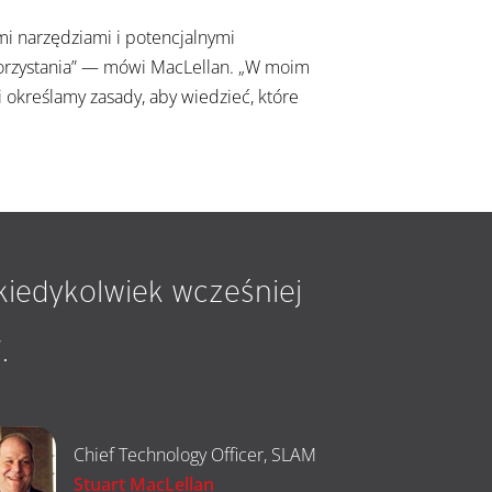
mi narzędziami i potencjalnymi
ykorzystania” — mówi MacLellan. „W moim
określamy zasady, aby wiedzieć, które
kiedykolwiek wcześniej
.
Chief Technology Officer, SLAM
Stuart MacLellan