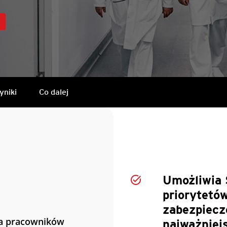
yniki
Co dalej
Umożliwia
priorytetó
zabezpiecz
ba pracowników
najważniej