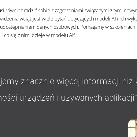
i również radzić sobie z zagrożeniami związanymi z tymi nowy
idzenia wciąż jest wiele pytań dotyczących modeli AI i ich w
 z udostępnianiem danych osobowych. Pomagamy w szkoleniach i 
 i co się z nimi dzieje w modelu AI”.
emy znacznie więcej informacji niż 
ości urządzeń i używanych aplikacji”