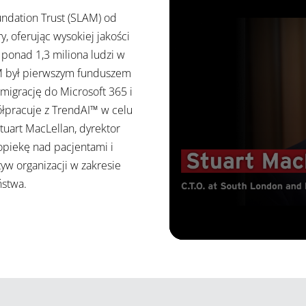
ndation Trust (SLAM) od
, oferując wysokiej jakości
ponad 1,3 miliona ludzi w
M był pierwszym funduszem
migrację do Microsoft 365 i
łpracuje z TrendAI™ w celu
uart MacLellan, dyrektor
 opiekę nad pacjentami i
tyw organizacji w zakresie
ństwa.