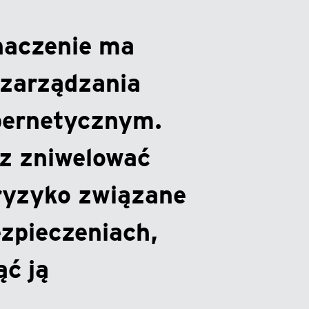
naczenie ma
zarządzania
bernetycznym.
sz zniwelować
ryzyko związane
ezpieczeniach,
ć ją