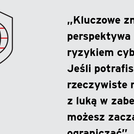
„Kluczowe z
perspektywa 
ryzykiem cy
Jeśli potrafi
rzeczywiste 
z luką w zab
możesz zaczą
ograniczać”.