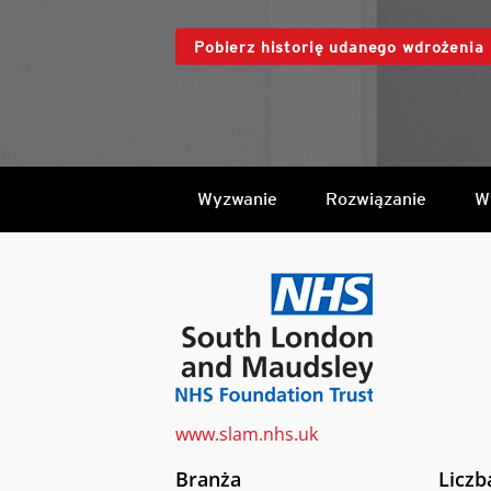
Pobierz historię udanego wdrożenia
Wyzwanie
Rozwiązanie
W
www.slam.nhs.uk
Branża
Licz