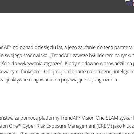
dAI™ od ponad dziesięciu lat, a jego zaufanie do tego partnera
o swojego środowiska. „TrendAI™ zawsze był liderem na rynku”
ejście do wykrywania zagrożeń. Kiedy niedawno wprowadzili na
owanymi funkcjami. Obejmuje to oparte na sztucznej inteligenc
izacji aktywne reagowanie na pojawiające się zagrożenia.
eństwa za pomocą platformy TrendAI™ Vision One SLAM zyskał le
ision One™ Cyber Risk Exposure Management (CREM) jako klucz