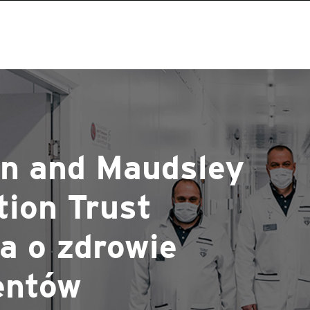
n and Maudsley
ion Trust
a o zdrowie
entów