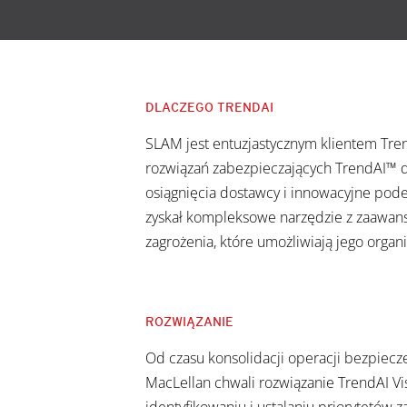
DLACZEGO TRENDAI
SLAM jest entuzjastycznym klientem Tren
rozwiązań zabezpieczających TrendAI™ d
osiągnięcia dostawcy i innowacyjne pod
zyskał kompleksowe narzędzie z zaawans
zagrożenia, które umożliwiają jego organ
ROZWIĄZANIE
Od czasu konsolidacji operacji bezpiecz
MacLellan chwali rozwiązanie TrendAI V