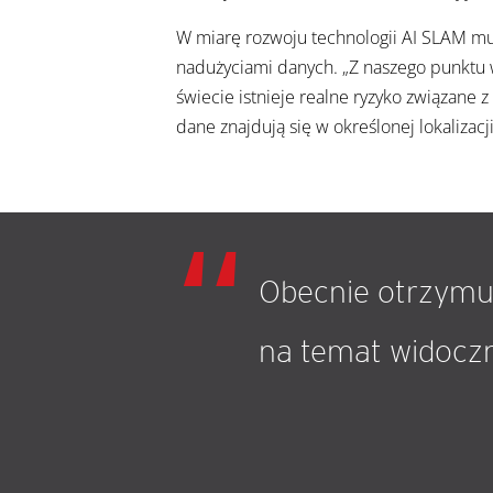
W miarę rozwoju technologii AI SLAM mus
nadużyciami danych. „Z naszego punktu w
świecie istnieje realne ryzyko związane
dane znajdują się w określonej lokalizacji
Obecnie otrzymuj
na temat widoczn