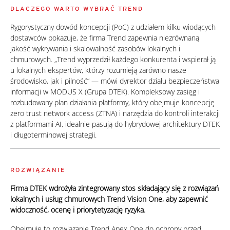
DLACZEGO WARTO WYBRAĆ TREND
Rygorystyczny dowód koncepcji (PoC) z udziałem kilku wiodących
dostawców pokazuje, że firma Trend zapewnia niezrównaną
jakość wykrywania i skalowalność zasobów lokalnych i
chmurowych. „Trend wyprzedził każdego konkurenta i wspierał ją
u lokalnych ekspertów, którzy rozumieją zarówno nasze
środowisko, jak i pilność” — mówi dyrektor działu bezpieczeństwa
informacji w MODUS X (Grupa DTEK). Kompleksowy zasięg i
rozbudowany plan działania platformy, który obejmuje koncepcję
zero trust network access (ZTNA) i narzędzia do kontroli interakcji
z platformami AI, idealnie pasują do hybrydowej architektury DTEK
i długoterminowej strategii.
ROZWIĄZANIE
Firma DTEK wdrożyła zintegrowany stos składający się z rozwiązań
lokalnych i usług chmurowych Trend Vision One, aby zapewnić
widoczność, ocenę i priorytetyzację ryzyka.
Obejmuje to rozwiązanie Trend Apex One do ochrony przed