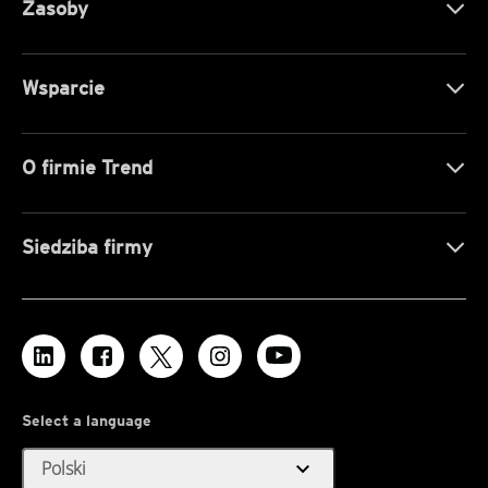
Zasoby
Wsparcie
O firmie Trend
Siedziba firmy
Select a language
expand_more
Polski