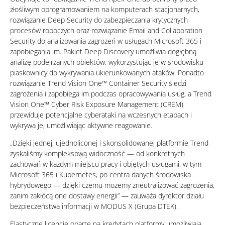
złośliwym oprogramowaniem na komputerach stacjonarnych,
rozwiązanie Deep Security do zabezpieczania krytycznych
procesów roboczych oraz rozwiązanie Email and Collaboration
Security do analizowania zagrożeń w usługach Microsoft 365 i
zapobiegania im. Pakiet Deep Discovery umożliwia dogłębną
analizę podejrzanych obiektów, wykorzystując je w środowisku
piaskownicy do wykrywania ukierunkowanych ataków. Ponadto
rozwiązanie Trend Vision One™ Container Security śledzi
zagrożenia i zapobiega im podczas opracowywania usług, a Trend
Vision One™ Cyber Risk Exposure Management (CREM)
przewiduje potencjalne cyberataki na wczesnych etapach i
wykrywa je, umożliwiając aktywne reagowanie.
„Dzięki jednej, ujednoliconej i skonsolidowanej platformie Trend
zyskaliśmy kompleksową widoczność — od konkretnych
zachowań w każdym miejscu pracy i objętych usługami, w tym
Microsoft 365 i Kubernetes, po centra danych środowiska
hybrydowego — dzięki czemu możemy zneutralizować zagrożenia,
zanim zakłócą one dostawy energii” — zauważa dyrektor działu
bezpieczeństwa informacji w MODUS X (Grupa DTEK).
Elastyczne licencje oparte na kredytach platformy umożliwiają