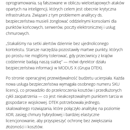
oprogramowania, są fałszowane w obliczu wieloetapowych ataków
opartych na inteligencji, których celem jest obecnie krytyczna
infrastruktura. Związani z tym problemem analitycy ds.
bezpieczeństwa musieli żonglować oddzielnymi konsolami dla
punktów końcowych, serwerów, poczty elektronicznej i usług
chmurowych.
„Stakaliśmy na setki alertów dziennie bez ujednoliconego
kontekstu. Starsze narzędzia pozostawiły martwe punkty, których
po prostu nie mogliśmy tolerować, gdy przeciwnicy z krajów
codziennie badają naszą siatkę” — mówi dyrektor działu
bezpieczeństwa informacji w MODUS X (Grupa DTEK).
Po stronie operacyjnej przewidywalność budżetu ucierpiała. Każda
nowa usługa bezpieczeństwa wymagała osobnego numeru SKU
licencji, co prowadziło do przekroczenia kosztów i przedłużonych
cykli zaopatrzenia — co jest nieakceptowalnym punktem tarcia w
gospodarce wojskowej. DTEK potrzebowała jednego,
skalowalnego rozwiązania, które połączyło analitykę na poziomie
XDR, zasięg chmury hybrydowej i bardziej elastyczne
licencjonowanie, aby przyspieszyć ochronę bez zwiększania
złożoności i kosztów.