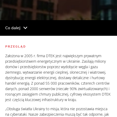
chevron_right
Co dalej
PRZEGLĄD
Założona w 2005 r. firma DTEK jest największym prywatnym
przedsiębiorstwem energetycznym w Ukrainie. Zasilają miliony
domów i przedsiębiorstw poprzez wydobycie węgla i gazu
ziemnego, wytwarzanie energii cieplnej, słonecznej i wiatrowej,
dystrybucję energii elektrycznej, dostawy detaliczne i hurtowy
handel energią. Z ponad 55 000 pracowników, czterech centrów
danych, ponad 2000 serwerów (niecałe 90% zwirtualizowanych) i
rosnącym zasięgiem chmury publicznej, cyfrowy ekosystem DTEK
jest częścią kluczowej infrastruktury w kraju.
„Obsługa światła Ukrainy to misja, która nie pozostawia miejsca
na cyberataki. Nasze zabezpieczenia muszą być tak odporne, jak