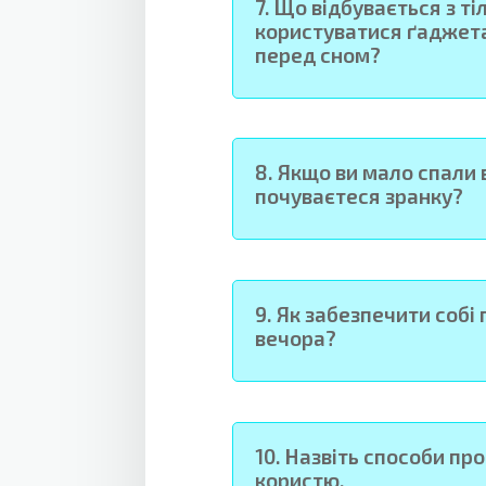
7.
Що відбувається з ті
користуватися ґаджет
перед сном?
8.
Якщо ви мало спали в
почуваєтеся зранку?
9.
Як забезпечити собі
вечора?
10.
Назвіть способи пр
користю.