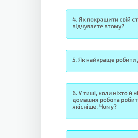
4.
Як покращити свій ста
відчуваєте втому?
5.
Як найкраще робити
6.
У тиші, коли ніхто й 
домашня робота робит
якісніше. Чому?