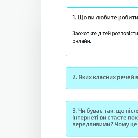
1.
Що ви любите робити 
Заохотьте дітей розповісти
онлайн.
2.
Яких класних речей 
3.
Чи буває так, що післ
Інтернеті ви стаєте по
вередливими? Чому це 