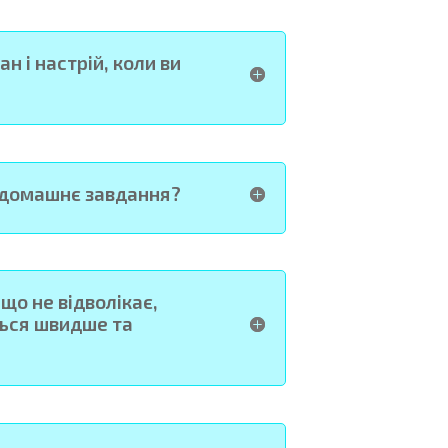
н і настрій, коли ви
 домашнє завдання?
ніщо не відволікає,
ься швидше та