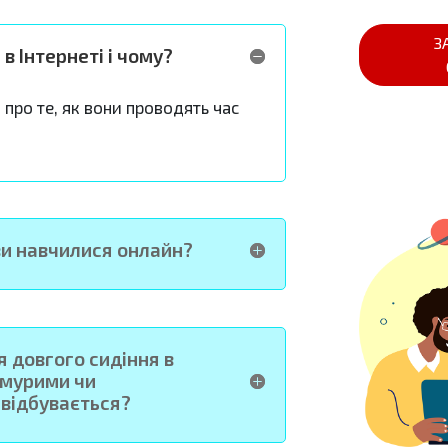
Open On A New Tab
З
в Інтернеті і чому?
 про те, як вони проводять час
ви навчилися онлайн?
я довгого сидіння в
хмурими чи
відбувається?