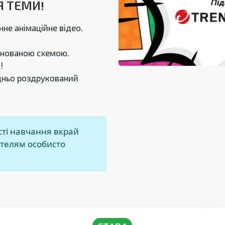
Я ТЕМИ!
нне анімаційне відео.
понованою схемою.
!
дньо роздрукований
ті навчання вкрай
телям особисто